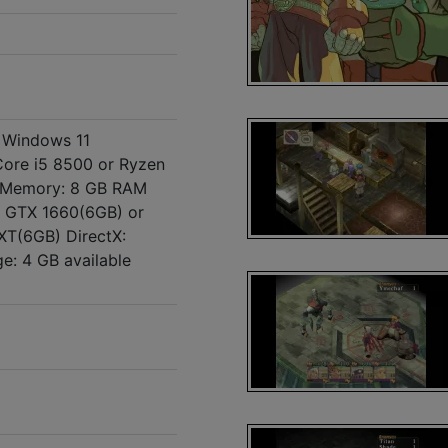
 Windows 11
 Core i5 8500 or Ryzen
r Memory: 8 GB RAM
A GTX 1660(6GB) or
T(6GB) DirectX:
ge: 4 GB available