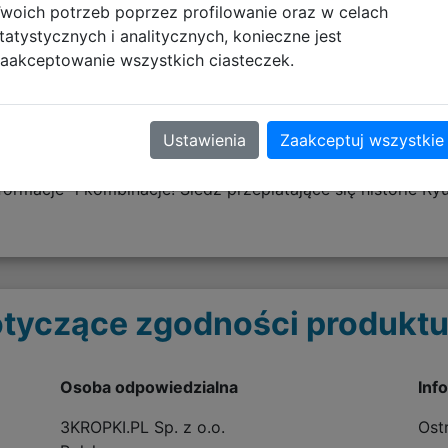
woich potrzeb poprzez profilowanie oraz w celach
tatystycznych i analitycznych, konieczne jest
aakceptowanie wszystkich ciasteczek.
Opis produktu
Ustawienia
Zaakceptuj wszystkie
by odnieść strategiczne zwycięstwa w bitwach, mierząc się
macje” i kombinacje! Śledź przeplatające się historie Ryu
tyczące zgodności produktu
Osoba odpowiedzialna
Inf
3KROPKI.PL Sp. z o.o.
Ost