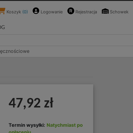
Koszyk
(
0
)
Logowanie
Rejestracja
Schowek
OG
ręcznościowe
47,92 zł
Termin wysyłki:
Natychmiast po
opłaceniu