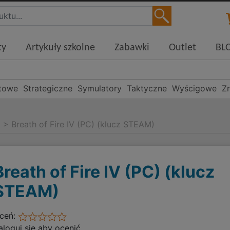
ty
Artykuły szkolne
Zabawki
Outlet
BL
towe
Strategiczne
Symulatory
Taktyczne
Wyścigowe
Z
g
>
Breath of Fire IV (PC) (klucz STEAM)
Breath of Fire IV (PC) (klucz
STEAM)
ceń:
aloguj się aby ocenić