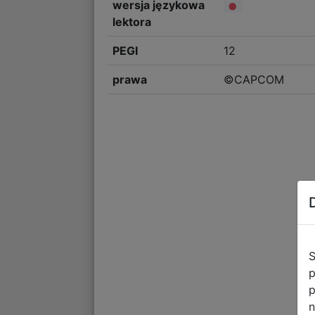
wersja językowa
lektora
PEGI
12
prawa
©CAPCOM
S
p
p
n