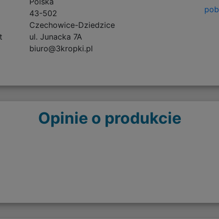
Polska
pobi
43-502
Czechowice-Dziedzice
t
ul. Junacka 7A
biuro@3kropki.pl
Opinie o produkcie