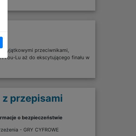
 z wyjątkowymi przeciwnikami,
 i Fou-Lu aż do ekscytującego finału w
 z przepisami
ormacje o bezpieczeństwie
rzeżenia - GRY CYFROWE