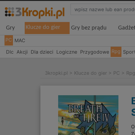
Klucze do gier
Gry
Gry bez prądu
Gadże
PC
MAC
Rpg
Dlc
Akcji
Dla dzieci
Logiczne
Przygodowe
Spor
3kropki.pl
>
Klucze do gier
>
PC
>
Rp
O
Z