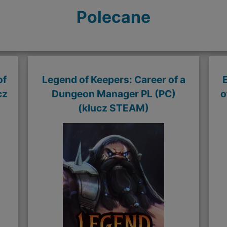
Polecane
of
Legend of Keepers: Career of a
cz
Dungeon Manager PL (PC)
o
(klucz STEAM)