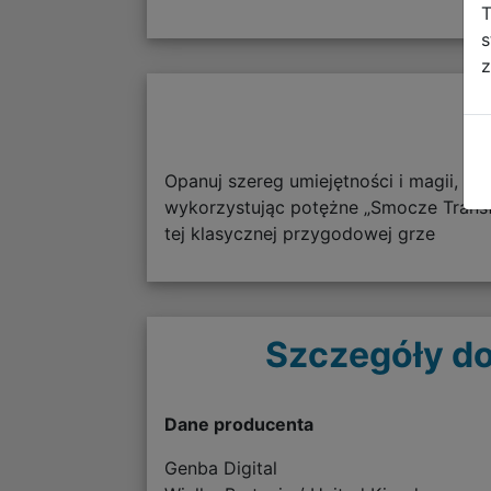
T
s
z
Opanuj szereg umiejętności i magii, a
wykorzystując potężne „Smocze Transfor
tej klasycznej przygodowej grze
Szczegóły do
Dane producenta
Genba Digital