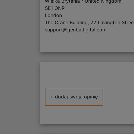
Wielka Brytania / United Kingdom
SE1 ONR
London
The Crane Building, 22 Lavington Stree
support@genbadigital.com
+ dodaj swoją opinię