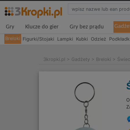
Gadże
Gry
Klucze do gier
Gry bez prądu
Breloki
Figurki/Stojaki
Lampki
Kubki
Odzież
Podkładk
3kropki.pl
>
Gadżety
>
Breloki
>
Świec
O
Z