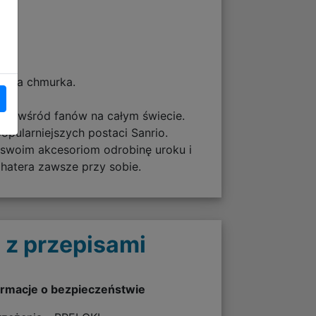
 mała chmurka.
ść wśród fanów na całym świecie.
popularniejszych postaci Sanrio.
 swoim akcesoriom odrobinę uroku i
ohatera zawsze przy sobie.
 z przepisami
ormacje o bezpieczeństwie