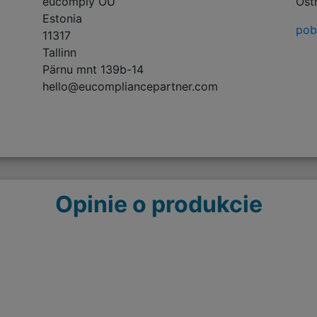
eucomply OÜ
Ost
Estonia
pobi
11317
Tallinn
Pärnu mnt 139b-14
hello@eucompliancepartner.com
Opinie o produkcie