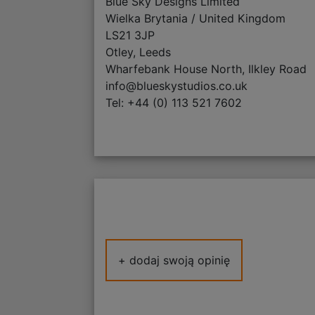
Blue Sky Designs Limited
Wielka Brytania / United Kingdom
LS21 3JP
Otley, Leeds
Wharfebank House North, Ilkley Road
info@blueskystudios.co.uk
Tel: +44 (0) 113 521 7602
+ dodaj swoją opinię