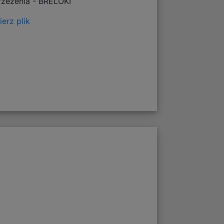
rzeżenia - BRELOKI
erz plik