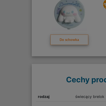
Do schowka
Cechy pro
rodzaj
świecący brelok