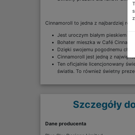
T
s
z
Cinnamoroll to jedna z najbardziej ro
Jest uroczym białym pieskiem o d
Bohater mieszka w Café Cinnamon,
Dzięki swojemu pogodnemu chara
Cinnamoroll jest jedną z największ
Ten oficjalnie licencjonowany św
światła. To również świetny prez
Szczegóły do
Dane producenta