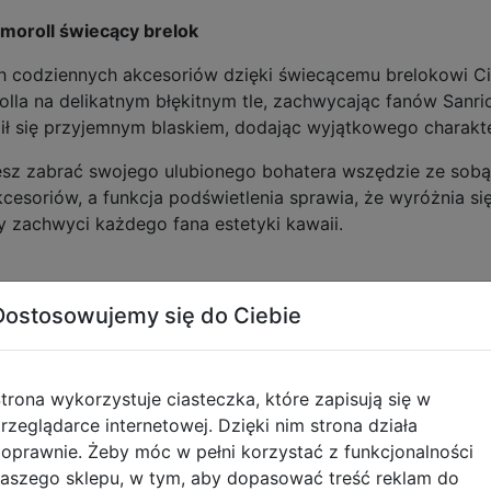
amoroll świecący brelok
ch codziennych akcesoriów dzięki świecącemu brelokowi Ci
la na delikatnym błękitnym tle, zachwycając fanów Sanr
tlił się przyjemnym blaskiem, dodając wyjątkowego charakte
sz zabrać swojego ulubionego bohatera wszędzie ze sobą.
kcesoriów, a funkcja podświetlenia sprawia, że wyróżnia s
ry zachwyci każdego fana estetyki kawaii.
Dostosowujemy się do Ciebie
t Sanrio- Uroczy wzór z postacią Cinnamoroll
na przyciskiem
trona wykorzystuje ciasteczka, które zapisują się w
ięcia
rzeglądarce internetowej. Dzięki nim strona działa
lub piórnika
oprawnie. Żeby móc w pełni korzystać z funkcjonalności
na co dzień
aszego sklepu, w tym, aby dopasować treść reklam do
orolla i Sanrio