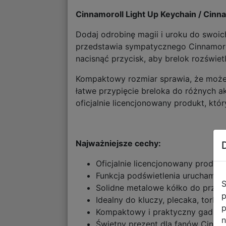
Cinnamoroll Light Up Keychain / Cinn
Dodaj odrobinę magii i uroku do swoi
przedstawia sympatycznego Cinnamorol
nacisnąć przycisk, aby brelok rozświe
Kompaktowy rozmiar sprawia, że może
łatwe przypięcie breloka do różnych a
oficjalnie licencjonowany produkt, któ
Najważniejsze cechy:
Oficjalnie licencjonowany produk
Funkcja podświetlenia uruchamia
S
Solidne metalowe kółko do przyp
p
Idealny do kluczy, plecaka, torby 
p
Kompaktowy i praktyczny gadżet 
n
Świetny prezent dla fanów Cinnam