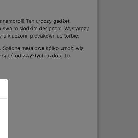
nnamoroll! Ten uroczy gadżet
io swoim słodkim designem. Wystarczy
ru kluczom, plecakowi lub torbie.
 Solidne metalowe kółko umożliwia
ię spośród zwykłych ozdób. To