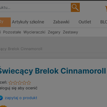
ty
Artykuły szkolne
Zabawki
Outlet
BL
i
Pozostałe
Wycieraczki
Zegary
Zestawy
ący Brelok Cinnamoroll
Świecący Brelok Cinnamoroll
ceń:
aloguj się aby ocenić
zapytaj o produkt