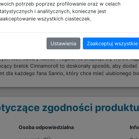
woich potrzeb poprzez profilowanie oraz w celach
tatystycznych i analitycznych, konieczne jest
aakceptowanie wszystkich ciasteczek.
zpoznawalnych postaci stworzonych przez Sanrio.
ługich uszach, które pozwalają mu latać po niebie niczym
Ustawienia
Zaakceptuj wszystkie
 gdzie poznaje przyjaciół i przeżywa liczne przygody.
kterowi i słodkiemu wyglądowi zdobył ogromną popularno
ych ikon kultury kawaii i regularnie znajduje się wśród naj
iecący brelok Cinnamoroll to doskonały sposób, aby dodać
ent dla każdego fana Sanrio, który chce mieć ulubionego b
tyczące zgodności produktu
Osoba odpowiedzialna
Inf