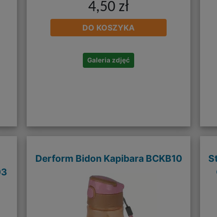
4,50 zł
DO KOSZYKA
Galeria zdjęć
Derform Bidon Kapibara BCKB10
S
03