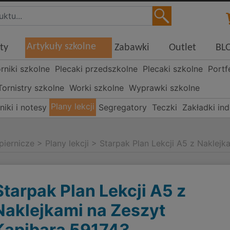
Artykuły szkolne
ty
Zabawki
Outlet
BL
órniki szkolne
Plecaki przedszkolne
Plecaki szkolne
Portf
Tornistry szkolne
Worki szkolne
Wyprawki szkolne
Plany lekcji
niki i notesy
Segregatory
Teczki
Zakładki in
piernicze
>
Plany lekcji
>
Starpak Plan Lekcji A5 z Naklej
Starpak Plan Lekcji A5 z
Naklejkami na Zeszyt
Kapibara 591743