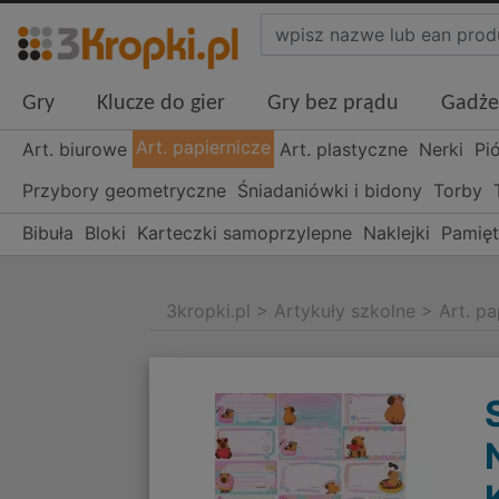
Gry
Klucze do gier
Gry bez prądu
Gadże
Art. papiernicze
Art. biurowe
Art. plastyczne
Nerki
Pi
Przybory geometryczne
Śniadaniówki i bidony
Torby
Bibuła
Bloki
Karteczki samoprzylepne
Naklejki
Pamięt
3kropki.pl
>
Artykuły szkolne
>
Art. pa