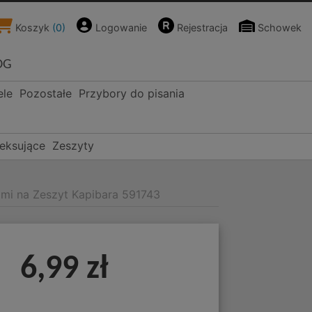
Koszyk
(
0
)
Logowanie
Rejestracja
Schowek
OG
ele
Pozostałe
Przybory do pisania
deksujące
Zeszyty
kami na Zeszyt Kapibara 591743
6,99 zł