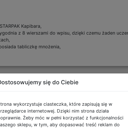
ji STARPAK Kapibara,
 tygodnia z 8 wierszami do wpisu, dzięki czemu żaden ucz
tach,
posiada tabliczkę mnożenia,
Dostosowujemy się do Ciebie
tyczące zgodności produktu
Informacje o bezpieczeńs
trona wykorzystuje ciasteczka, które zapisują się w
rzeglądarce internetowej. Dzięki nim strona działa
Artykuły szkolne - Ostrzeż
oprawnie. Żeby móc w pełni korzystać z funkcjonalności
aszego sklepu, w tym, aby dopasować treść reklam do
pobierz plik