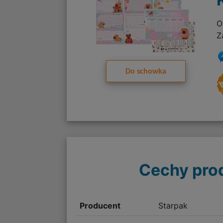
O
Z
Do schowka
Cechy pro
Producent
Starpak