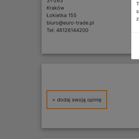
31-263
T
Kraków
s
Łokietka 155
z
biuro@euro-trade.pl
Tel: 48126144200
+ dodaj swoją opinię