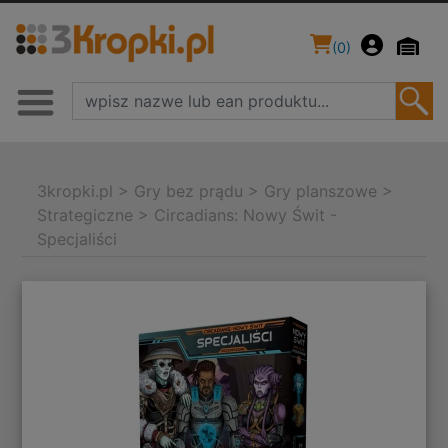
(
0
)
3kropki.pl
>
Gry bez prądu
>
Gry planszowe
>
Strategiczne
>
Circadians: Nowy Świt -
Specjaliści