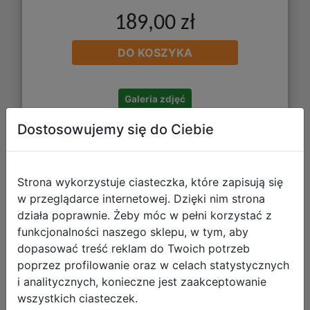
189,00 zł
DO KOSZYKA
Galeria zdjęć
Dostosowujemy się do Ciebie
Strona wykorzystuje ciasteczka, które zapisują się
w przeglądarce internetowej. Dzięki nim strona
działa poprawnie. Żeby móc w pełni korzystać z
funkcjonalności naszego sklepu, w tym, aby
dopasować treść reklam do Twoich potrzeb
Circadians: Ład Chaosu
poprzez profilowanie oraz w celach statystycznych
i analitycznych, konieczne jest zaakceptowanie
wszystkich ciasteczek.