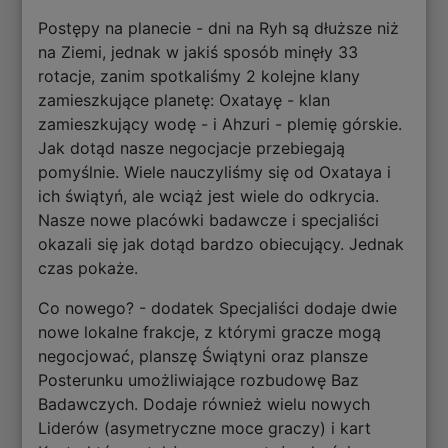
Postępy na planecie - dni na Ryh są dłuższe niż
na Ziemi, jednak w jakiś sposób minęły 33
rotacje, zanim spotkaliśmy 2 kolejne klany
zamieszkujące planetę: Oxatayę - klan
zamieszkujący wodę - i Ahzuri - plemię górskie.
Jak dotąd nasze negocjacje przebiegają
pomyślnie. Wiele nauczyliśmy się od Oxataya i
ich świątyń, ale wciąż jest wiele do odkrycia.
Nasze nowe placówki badawcze i specjaliści
okazali się jak dotąd bardzo obiecujący. Jednak
czas pokaże.
Co nowego? - dodatek Specjaliści dodaje dwie
nowe lokalne frakcje, z którymi gracze mogą
negocjować, planszę Świątyni oraz plansze
Posterunku umożliwiające rozbudowę Baz
Badawczych. Dodaje również wielu nowych
Liderów (asymetryczne moce graczy) i kart