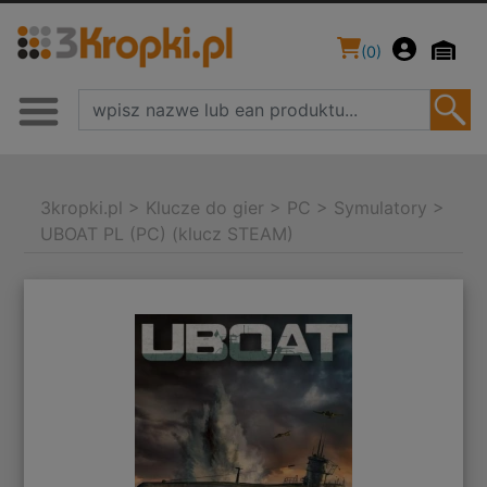
(
0
)
3kropki.pl
>
Klucze do gier
>
PC
>
Symulatory
>
UBOAT PL (PC) (klucz STEAM)