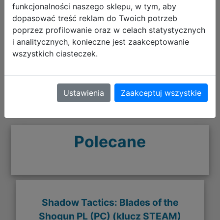
funkcjonalności naszego sklepu, w tym, aby
Klucz działa bez zarzutu, nie jest to także tzw.
dopasować treść reklam do Twoich potrzeb
"ruski klucz" wymagający VPN, więc polecam
poprzez profilowanie oraz w celach statystycznych
i analitycznych, konieczne jest zaakceptowanie
Dominik
wszystkich ciasteczek.
wtorek, 14 lipca 2020 12:00
Ustawienia
Zaakceptuj wszystkie
Polecane
Shadow Tactics: Blades of the
Shogun PL (PC) (klucz STEAM)