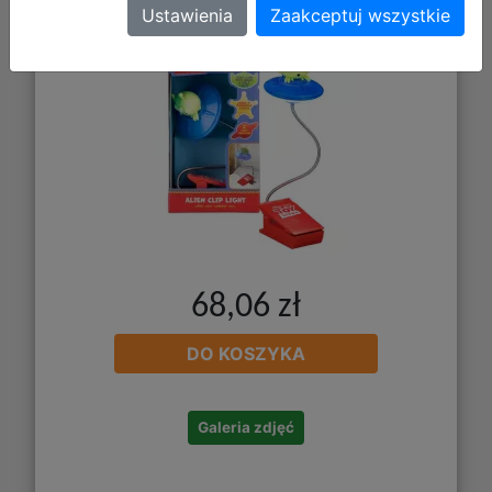
Lampka do Czytania Toy Story - Alien
Ustawienia
Zaakceptuj wszystkie
68,06 zł
DO KOSZYKA
Galeria zdjęć