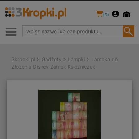
(
0
)
3kropki.pl
>
Gadżety
>
Lampki
>
Lampka do
Złożenia Disney Zamek Księżniczek