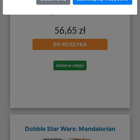
56,65 zł
DO KOSZYKA
Galeria zdjęć
Dobble Star Wars: Mandalorian