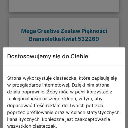
Mega Creative Zestaw Piękności
Bransoletka Kwiat 532269
Dostosowujemy się do Ciebie
Strona wykorzystuje ciasteczka, które zapisują się
w przeglądarce internetowej. Dzięki nim strona
działa poprawnie. Żeby móc w pełni korzystać z
funkcjonalności naszego sklepu, w tym, aby
dopasować treść reklam do Twoich potrzeb
poprzez profilowanie oraz w celach statystycznych
9,94 zł
i analitycznych, konieczne jest zaakceptowanie
wszystkich ciasteczek.