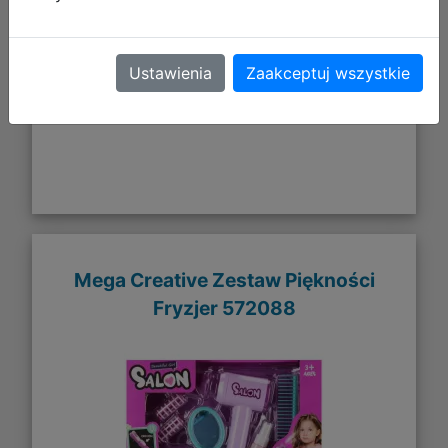
DO KOSZYKA
Ustawienia
Zaakceptuj wszystkie
Galeria zdjęć
Mega Creative Zestaw Piękności
Fryzjer 572088