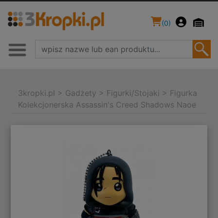
(
0
)
3kropki.pl
>
Gadżety
>
Figurki/Stojaki
>
Figurka
Kolekcjonerska Assassin's Creed Shadows Naoe