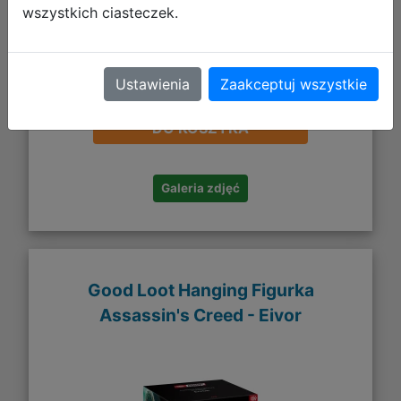
wszystkich ciasteczek.
Ustawienia
Zaakceptuj wszystkie
669,48 zł
DO KOSZYKA
Galeria zdjęć
Good Loot Hanging Figurka
Assassin's Creed - Eivor