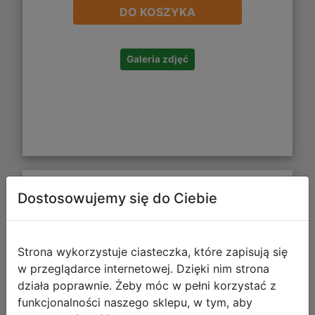
DO KOSZYKA
Galeria zdjęć
Dostosowujemy się do Ciebie
Funko POP TV: One Piece S1 - Usopp
Strona wykorzystuje ciasteczka, które zapisują się
w przeglądarce internetowej. Dzięki nim strona
działa poprawnie. Żeby móc w pełni korzystać z
funkcjonalności naszego sklepu, w tym, aby