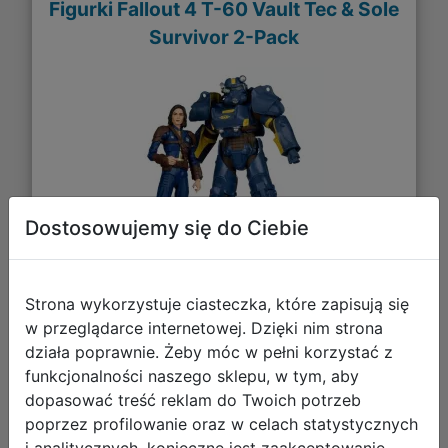
Figurki Fallout 4 T-60 Vault Tec & Sole
Survivor 2-Pack
Dostosowujemy się do Ciebie
Strona wykorzystuje ciasteczka, które zapisują się
215,78 zł
w przeglądarce internetowej. Dzięki nim strona
działa poprawnie. Żeby móc w pełni korzystać z
DO KOSZYKA
funkcjonalności naszego sklepu, w tym, aby
dopasować treść reklam do Twoich potrzeb
poprzez profilowanie oraz w celach statystycznych
Galeria zdjęć