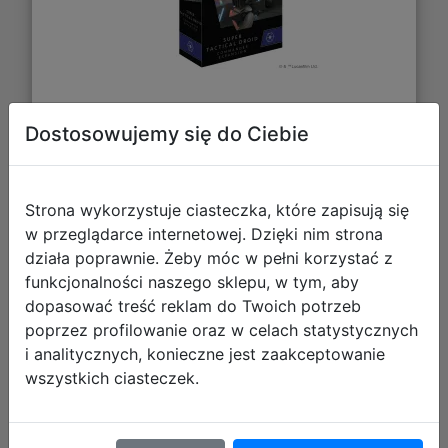
82,75 zł
Dostosowujemy się do Ciebie
DO KOSZYKA
Strona wykorzystuje ciasteczka, które zapisują się
Galeria zdjęć
w przeglądarce internetowej. Dzięki nim strona
działa poprawnie. Żeby móc w pełni korzystać z
funkcjonalności naszego sklepu, w tym, aby
dopasować treść reklam do Twoich potrzeb
poprzez profilowanie oraz w celach statystycznych
i analitycznych, konieczne jest zaakceptowanie
wszystkich ciasteczek.
Star Wars: Legion - Priority Supplies