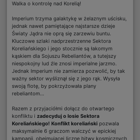
Walka o kontrolę nad Korelią!
Imperium trzyma galaktykę w żelaznym uścisku,
jednak nawet pamiętające najstarsze dzieje
Światy Jądra nie oprą się zarzewiu buntu.
Kluczowe szlaki nadprzestrzenne Sektora
Koreliańskiego i jego stocznie są łakomym
kąskiem dla Sojuszu Rebeliantów, a tutejszy
niespokojny lud źle znosi imperialne jarzmo.
Jednak Imperium nie zamierza pozwolić, by tak
ważny sektor wyśliznął się z jego rąk. Wysyła
swoją flotę, by pokrzyżowała plany
rebeliantom…
Razem z przyjaciółmi dołącz do otwartego
konfliktu i
zadecyduj o losie Sektora
Koreliańskiego!
Konflikt koreliański
pozwala
maksymalnie 6 graczom walczyć w epickiej
kampanii, obejmującej liczne bitwy kosmicznych