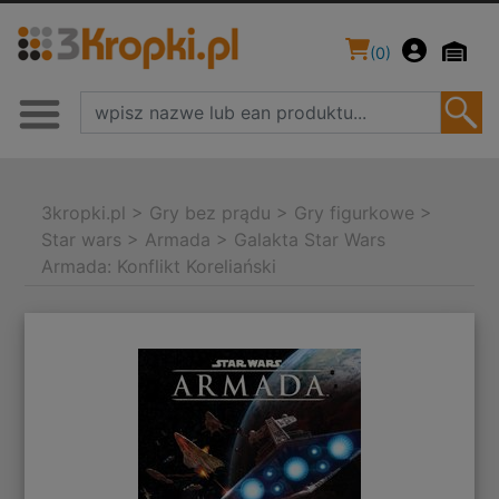
(
0
)
3kropki.pl
>
Gry bez prądu
>
Gry figurkowe
>
Star wars
>
Armada
>
Galakta Star Wars
Armada: Konflikt Koreliański