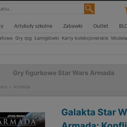
ty
Artykuły szkolne
Zabawki
Outlet
BL
rafowe
Gry rpg
Łamigłówki
Karty kolekcjonerskie
Modela
Gry figurkowe Star Wars Armada
wars
>
Armada
Galakta Star W
Armada: Konfli