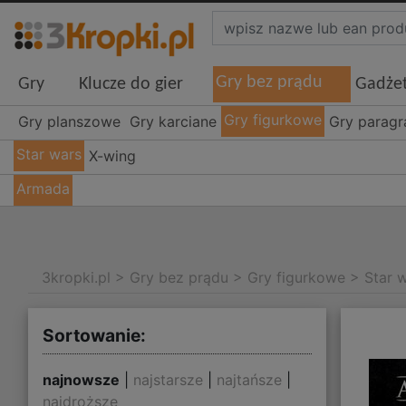
Gry bez prądu
Gry
Klucze do gier
Gadże
Gry figurkowe
Gry planszowe
Gry karciane
Gry parag
Star wars
X-wing
Armada
3kropki.pl
>
Gry bez prądu
>
Gry figurkowe
>
Star 
Sortowanie:
najnowsze
|
najstarsze
|
najtańsze
|
najdroższe