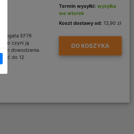
Termin wysyłki:
wysyłka
we wtorek
Koszt dostawy od:
13,90 zł
 fregata EF76
, co czyni ją
DO KOSZYKA
tkiem dowodzenia.
ścić do 12