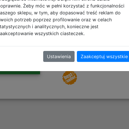
oprawnie. Żeby móc w pełni korzystać z funkcjonalności
Nebulon-B
aszego sklepu, w tym, aby dopasować treść reklam do
woich potrzeb poprzez profilowanie oraz w celach
tatystycznych i analitycznych, konieczne jest
aakceptowanie wszystkich ciasteczek.
Najeżona systemami sensorów
Nebulon-B jest bardzo zwrotna
znakomitym rebelianckim sta
Do schowka
W pełni uzbrojona może pomie
Ustawienia
Zaakceptuj wszystkie
turbolaserów
Galeria zdjęć