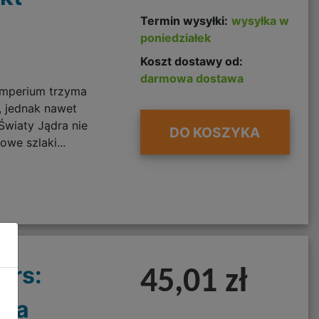
Termin wysyłki:
wysyłka w
poniedziałek
Koszt dostawy od:
darmowa dostawa
 Imperium trzyma
, jednak nawet
Światy Jądra nie
DO KOSZYKA
owe szlaki...
ars:
45,01 zł
ata