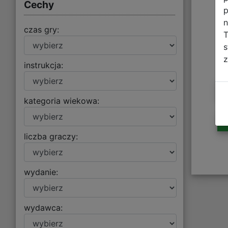
Cechy
p
n
czas gry:
T
s
z
instrukcja:
kategoria wiekowa:
liczba graczy:
wydanie:
wydawca: