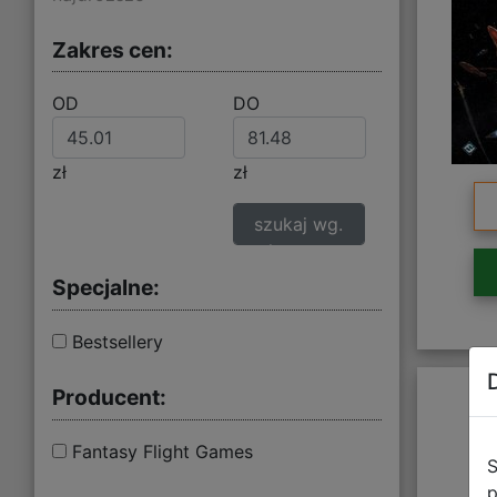
Zakres cen:
OD
DO
zł
zł
szukaj wg.
zakresu cen
Specjalne:
Bestsellery
Producent:
Fantasy Flight Games
S
p