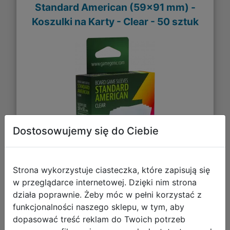
Standard American (59x91 mm) -
Koszulki na Karty - Clear - 50 sztuk
Dostosowujemy się do Ciebie
Strona wykorzystuje ciasteczka, które zapisują się
w przeglądarce internetowej. Dzięki nim strona
działa poprawnie. Żeby móc w pełni korzystać z
funkcjonalności naszego sklepu, w tym, aby
15,14 zł
dopasować treść reklam do Twoich potrzeb