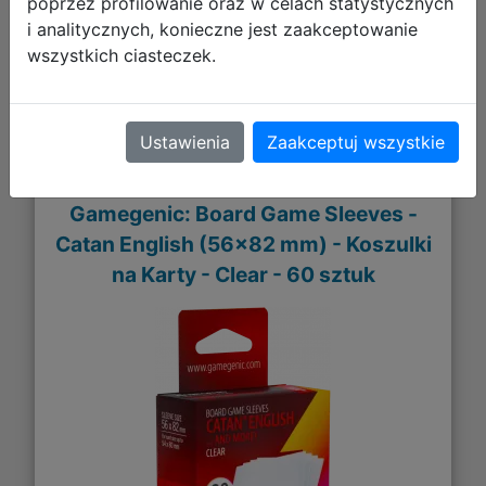
poprzez profilowanie oraz w celach statystycznych
DO KOSZYKA
i analitycznych, konieczne jest zaakceptowanie
wszystkich ciasteczek.
Galeria zdjęć
Ustawienia
Zaakceptuj wszystkie
Gamegenic: Board Game Sleeves -
Catan English (56x82 mm) - Koszulki
na Karty - Clear - 60 sztuk