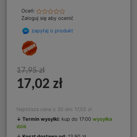
Oceń:
Zaloguj się aby ocenić
zapytaj o produkt
17,95 zł
17,02 zł
Najniższa cena z 30 dni: 17,02 zł
↓ Termin wysyłki:
kup do 17:00
wysyłka
dziś
↓ Koszt dostawy od:
13,90 zł