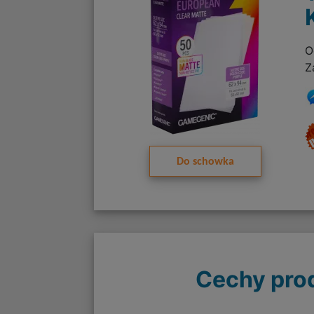
O
Z
Do schowka
Cechy pro