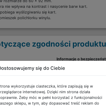
 w rozmiarze do 60 x 92 mm.
ra nie wpływa na kontrast i nasycenie barw kart.
pobiega wyślizgiwaniu się kart.
ieszek polichlorku winylu.
tyczące zgodności produktu
Informacje o bezpieczeńs
Dostosowujemy się do Ciebie
Ostrzeżenia - KOSZULKI N
pobierz plik
trona wykorzystuje ciasteczka, które zapisują się w
rzeglądarce internetowej. Dzięki nim strona działa
oprawnie. Żeby móc w pełni korzystać z funkcjonalności
aszego sklepu, w tym, aby dopasować treść reklam do