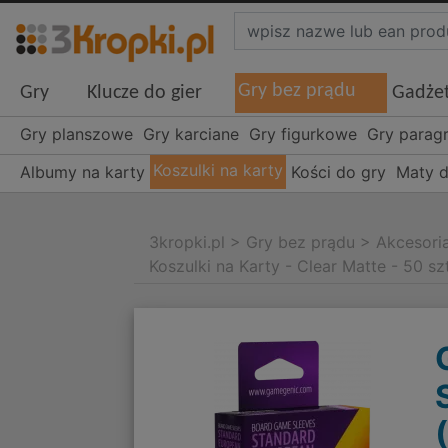
Gry bez prądu
Gry
Klucze do gier
Gadże
Gry planszowe
Gry karciane
Gry figurkowe
Gry parag
Koszulki na karty
Albumy na karty
Kości do gry
Maty d
3kropki.pl
>
Gry bez prądu
>
Akcesori
Koszulki na Karty - Clear Matte - 50 sz