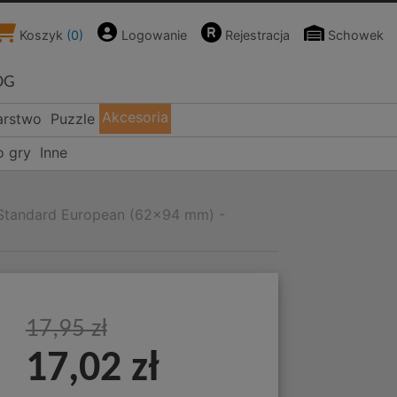
Koszyk
(
0
)
Logowanie
Rejestracja
Schowek
OG
Akcesoria
arstwo
Puzzle
o gry
Inne
Standard European (62x94 mm) -
17,95 zł
17,02 zł