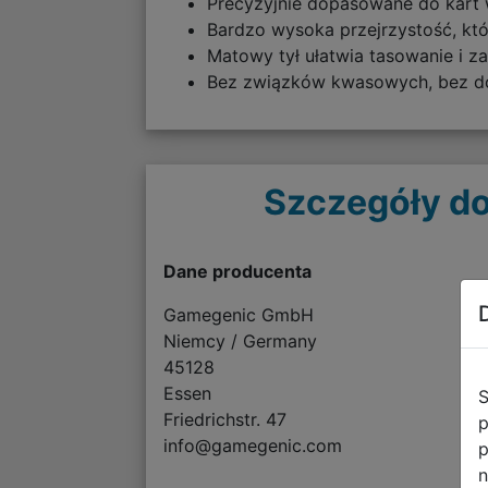
Precyzyjnie dopasowane do kart
Bardzo wysoka przejrzystość, któ
Matowy tył ułatwia tasowanie i za
Bez związków kwasowych, bez dom
Szczegóły do
Dane producenta
Gamegenic GmbH
Niemcy / Germany
45128
Essen
S
Friedrichstr. 47
p
info@gamegenic.com
p
n