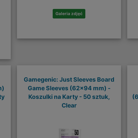
Galeria zdjęć
Gamegenic: Just Sleeves Board
m)
Game Sleeves (62x94 mm) -
ty
Koszulki na Karty - 50 sztuk,
(
Clear