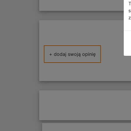
T
s
z
+ dodaj swoją opinię