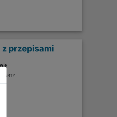
 z przepisami
twie
A KARTY