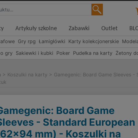
ty
Artykuły szkolne
Zabawki
Outlet
BL
rafowe
Gry rpg
Łamigłówki
Karty kolekcjonerskie
Model
o gry
Sakiewki i kubki
Poker
Pudełka na karty
Żetony d
a
>
Koszulki na karty
>
Gamegenic: Board Game Sleeves - 
tuk
Gamegenic: Board Game
Sleeves - Standard European
(62x94 mm) - Koszulki na