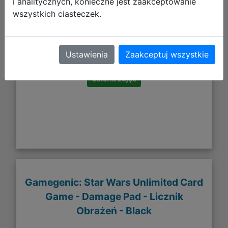
i analitycznych, konieczne jest zaakceptowanie
wszystkich ciasteczek.
93,31 zł
DO KOSZYKA
Ustawienia
Zaakceptuj wszystkie
Galeria zdjęć
Gamegenic: Star Wars Unlimited Card
Game - Damage Pad - Licznik
Obrażeń - Black