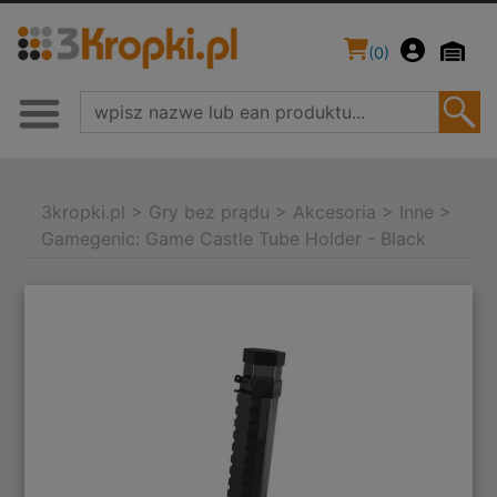
(
0
)
3kropki.pl
>
Gry bez prądu
>
Akcesoria
>
Inne
>
Gamegenic: Game Castle Tube Holder - Black