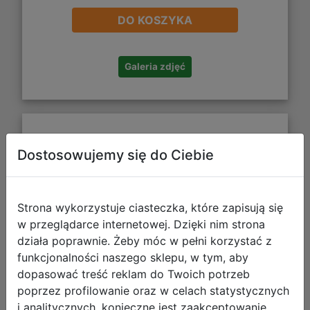
DO KOSZYKA
Galeria zdjęć
Gamegenic: Magic the Gathering -
Dostosowujemy się do Ciebie
Secrets of Strixhaven - Cards
Almanac - 18-Pocket Premium
Slipcase Album - Witherbloom
Strona wykorzystuje ciasteczka, które zapisują się
w przeglądarce internetowej. Dzięki nim strona
działa poprawnie. Żeby móc w pełni korzystać z
funkcjonalności naszego sklepu, w tym, aby
dopasować treść reklam do Twoich potrzeb
poprzez profilowanie oraz w celach statystycznych
i analitycznych, konieczne jest zaakceptowanie