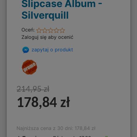
Slipcase Album -
Silverquill
Oceń:
Zaloguj się aby ocenić
zapytaj o produkt
214,95 zł
178,84 zł
Najniższa cena z 30 dni: 178,84 zł