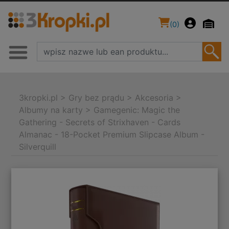
(
0
)
3kropki.pl
>
Gry bez prądu
>
Akcesoria
>
Albumy na karty
>
Gamegenic: Magic the
Gathering - Secrets of Strixhaven - Cards
Almanac - 18-Pocket Premium Slipcase Album -
Silverquill