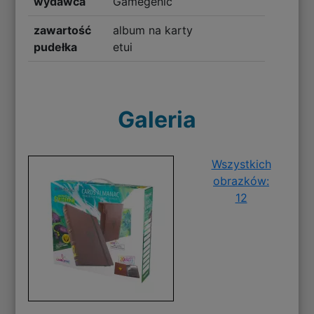
wydawca
Gamegenic
zawartość
album na karty
pudełka
etui
Galeria
Wszystkich
obrazków:
12