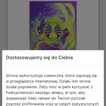
Dostosowujemy się do Ciebie
Strona wykorzystuje ciasteczka, które zapisują się
61,64 zł
w przeglądarce internetowej. Dzięki nim strona
działa poprawnie. Żeby móc w pełni korzystać z
DO KOSZYKA
funkcjonalności naszego sklepu, w tym, aby
dopasować treść reklam do Twoich potrzeb
poprzez profilowanie oraz w celach statystycznych
Galeria zdjęć