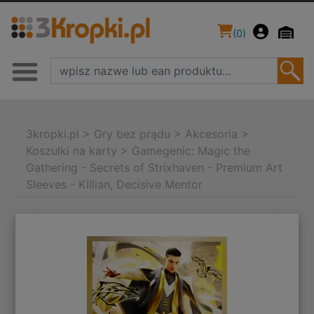
(
0
)
3kropki.pl
>
Gry bez prądu
>
Akcesoria
>
Koszulki na karty
>
Gamegenic: Magic the
Gathering - Secrets of Strixhaven - Premium Art
Sleeves - Killian, Decisive Mentor