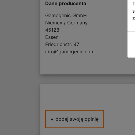
Dane producenta
T
s
Gamegenic GmbH
z
Niemcy / Germany
45128
Essen
Friedrichstr. 47
info@gamegenic.com
+ dodaj swoją opinię