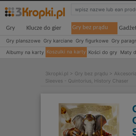
Gry bez prądu
Gry
Klucze do gier
Gadże
Gry planszowe
Gry karciane
Gry figurkowe
Gry parag
Koszulki na karty
Albumy na karty
Kości do gry
Maty d
3kropki.pl
>
Gry bez prądu
>
Akcesori
Sleeves - Quintorius, History Chaser