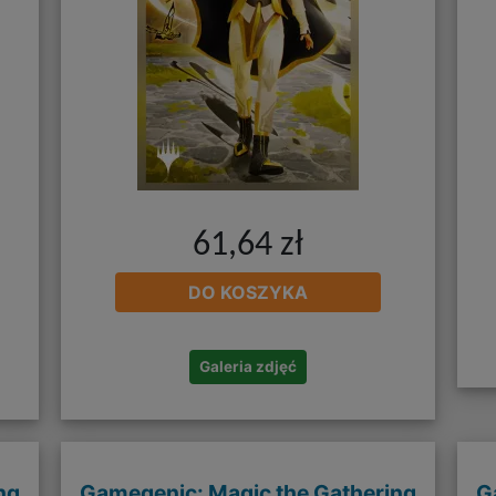
61,64 zł
DO KOSZYKA
Galeria zdjęć
ng
Gamegenic: Magic the Gathering
G