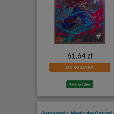
61,64 zł
DO KOSZYKA
Galeria zdjęć
Gamegenic: Magic the Gatheri