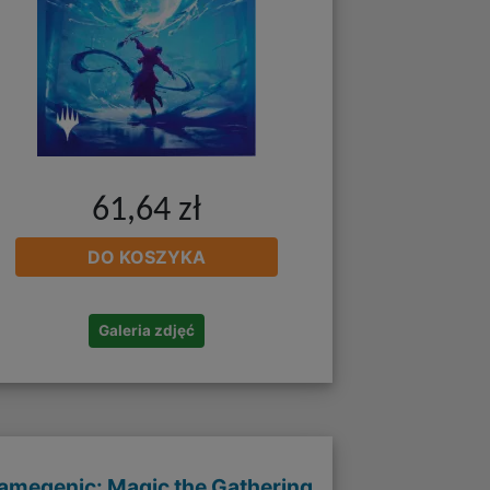
61,64 zł
DO KOSZYKA
Galeria zdjęć
amegenic: Magic the Gathering