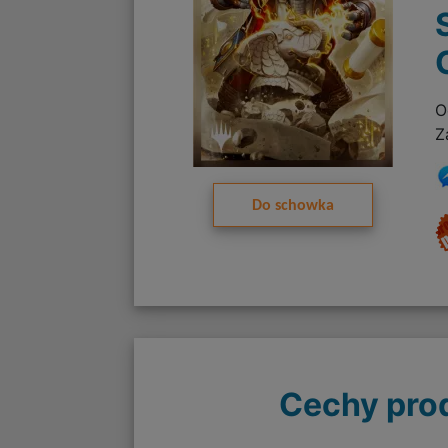
O
Z
Do schowka
Cechy pro