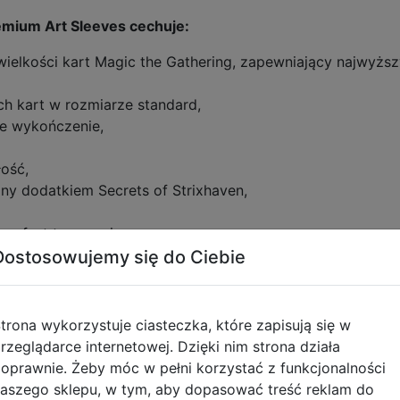
emium Art Sleeves cechuje:
wielkości kart Magic the Gathering, zapewniający najwyżs
h kart w rozmiarze standard,
we wykończenie,
łość,
any dodatkiem Secrets of Strixhaven,
komfort tasowania,
wnętrznymi (Inner Sleeves) przeznaczonymi do podwójneg
Dostosowujemy się do Ciebie
trona wykorzystuje ciasteczka, które zapisują się w
tyczące zgodności produktu
rzeglądarce internetowej. Dzięki nim strona działa
oprawnie. Żeby móc w pełni korzystać z funkcjonalności
aszego sklepu, w tym, aby dopasować treść reklam do