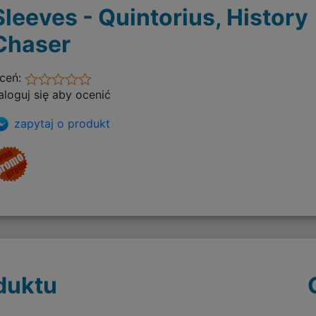
Sleeves - Quintorius, History
Chaser
ceń:
aloguj się aby ocenić
zapytaj o produkt
duktu