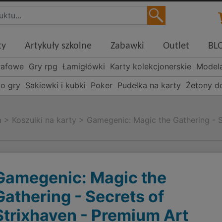
ty
Artykuły szkolne
Zabawki
Outlet
BL
rafowe
Gry rpg
Łamigłówki
Karty kolekcjonerskie
Model
o gry
Sakiewki i kubki
Poker
Pudełka na karty
Żetony d
a
>
Koszulki na karty
>
Gamegenic: Magic the Gathering - S
Gamegenic: Magic the
Gathering - Secrets of
Strixhaven - Premium Art