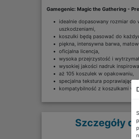
Gamegenic: Magic the Gathering - Pr
idealnie dopasowany rozmiar do 
uszkodzeniami,
koszulki będą pasować do każdyc
piękna, intensywna barwa, mato
oficjalna licencja,
wysoka przejrzystość i wytrzyma
wysokiej jakości nadruk inspirow
aż 105 koszulek w opakowaniu,
specjalna tekstura poprawiająca 
kompatybilność z koszulkami we
S
Szczegóły do
p
p
n