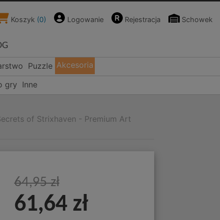
Koszyk
(
0
)
Logowanie
Rejestracja
Schowek
OG
Akcesoria
arstwo
Puzzle
o gry
Inne
ecrets of Strixhaven - Premium Art
64,95 zł
61,64 zł