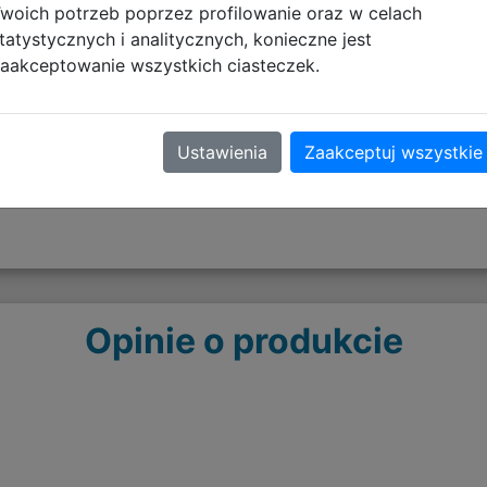
Informacje o bezpieczeńs
woich potrzeb poprzez profilowanie oraz w celach
tatystycznych i analitycznych, konieczne jest
Ostrzeżenia - KOSZULKI N
aakceptowanie wszystkich ciasteczek.
pobierz plik
Ustawienia
Zaakceptuj wszystkie
Opinie o produkcie