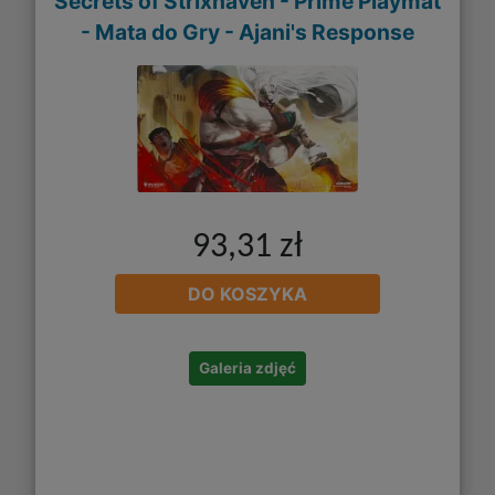
Secrets of Strixhaven - Prime Playmat
- Mata do Gry - Ajani's Response
93,31 zł
DO KOSZYKA
Galeria zdjęć