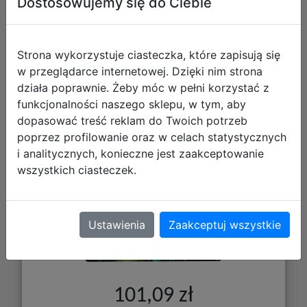
Dostosowujemy się do Ciebie
Strona wykorzystuje ciasteczka, które zapisują się
w przeglądarce internetowej. Dzięki nim strona
działa poprawnie. Żeby móc w pełni korzystać z
funkcjonalności naszego sklepu, w tym, aby
dopasować treść reklam do Twoich potrzeb
Gamegenic: Magic the Gathering -
poprzez profilowanie oraz w celach statystycznych
Secrets of Strixhaven - Shiny Playmat
i analitycznych, konieczne jest zaakceptowanie
- Witherbloom, the Balancer
wszystkich ciasteczek.
Ustawienia
Zaakceptuj wszystkie
101,09 zł