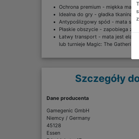
T
Ochrona premium - miękka mata o
s
Idealna do gry - gładka tkanina 
z
Antypoślizgowy spód - mata stab
Płaskie obszycie - zapobiega zah
Łatwy transport - mata jest elast
lub turnieje Magic: The Gathering.
Szczegóły do
Dane producenta
Gamegenic GmbH
Niemcy / Germany
45128
Essen