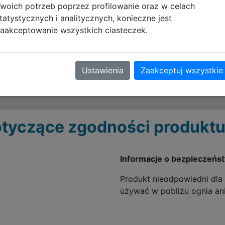
woich potrzeb poprzez profilowanie oraz w celach
 grubości 2 mm chroni karty przed zarysowaniami.
tatystycznych i analitycznych, konieczne jest
zapewnia płynny ruch kart i żetonów podczas każdej rozgry
aakceptowanie wszystkich ciasteczek.
ilnie pozostaje na miejscu, nawet podczas intensywnych r
aczaniu kart o krawędzie.
yczna i można ją łatwo zwinąć, dzięki czemu z łatwością za
Ustawienia
Zaakceptuj wszystkie
tyczące zgodności produktu
Informacje o bezpieczeńs
Produkt nieodpowiedni dla d
używać w pobliżu ognia ani