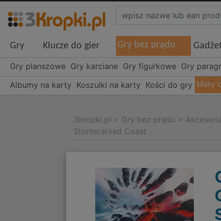
Gry bez prądu
Gry
Klucze do gier
Gadże
Gry planszowe
Gry karciane
Gry figurkowe
Gry parag
Maty 
Albumy na karty
Koszulki na karty
Kości do gry
3kropki.pl
>
Gry bez prądu
>
Akcesori
Stormcarved Coast