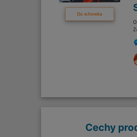
Do schowka
O
Z
Cechy pro