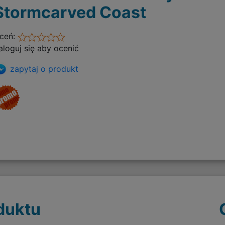
Stormcarved Coast
ceń:
aloguj się aby ocenić
zapytaj o produkt
duktu