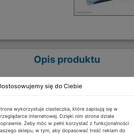
Opis produktu
Dostosowujemy się do Ciebie
zięki Prime Playmat - oficjalnej, licencjonowanej macie 
pewnia wygodę i doskonałą ochronę podczas każdej rozgry
trona wykorzystuje ciasteczka, które zapisują się w
rzeglądarce internetowej. Dzięki nim strona działa
oprawnie. Żeby móc w pełni korzystać z funkcjonalności
aszego sklepu, w tym, aby dopasować treść reklam do