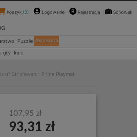
Koszyk
(
0
)
Logowanie
Rejestracja
Schowek
OG
Akcesoria
arstwo
Puzzle
o gry
Inne
s of Strixhaven - Prime Playmat -
107,95 zł
93,31 zł