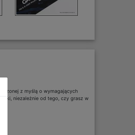
stworzonej z myślą o wymagających
wki, niezależnie od tego, czy grasz w