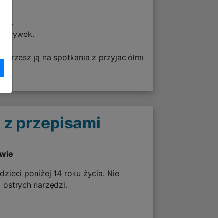
wki.
ozgrywek.
bierzesz ją na spotkania z przyjaciółmi
 z przepisami
twie
zieci poniżej 14 roku życia. Nie
 ostrych narzędzi.