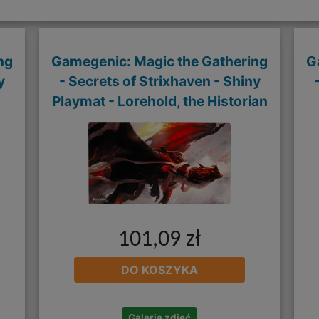
ng
Gamegenic: Magic the Gathering
G
y
- Secrets of Strixhaven - Shiny
Playmat - Lorehold, the Historian
101,09 zł
DO KOSZYKA
Galeria zdjęć