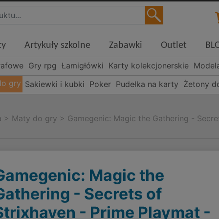
ty
Artykuły szkolne
Zabawki
Outlet
BL
rafowe
Gry rpg
Łamigłówki
Karty kolekcjonerskie
Model
do gry
Sakiewki i kubki
Poker
Pudełka na karty
Żetony d
a
>
Maty do gry
>
Gamegenic: Magic the Gathering - Secret
Gamegenic: Magic the
Gathering - Secrets of
Strixhaven - Prime Playmat -