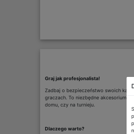
Graj jak profesjonalista!
Zadbaj o bezpieczeństwo swoich kart d
graczach. To niezbędne akcesorium za
domu, czy na turnieju.
S
p
p
Dlaczego warto?
n