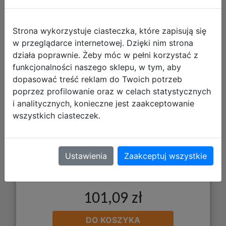
Strona wykorzystuje ciasteczka, które zapisują się
w przeglądarce internetowej. Dzięki nim strona
działa poprawnie. Żeby móc w pełni korzystać z
funkcjonalności naszego sklepu, w tym, aby
Gamegenic: Magic the Gathering -
dopasować treść reklam do Twoich potrzeb
Secrets of Strixhaven - Shiny Playmat
poprzez profilowanie oraz w celach statystycznych
- Witherbloom, the Balancer
i analitycznych, konieczne jest zaakceptowanie
wszystkich ciasteczek.
Ustawienia
Zaakceptuj wszystkie
101,09 zł
DO KOSZYKA