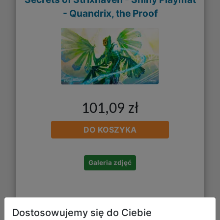
- Quandrix, the Proof
101,09 zł
DO KOSZYKA
Galeria zdjęć
Dostosowujemy się do Ciebie