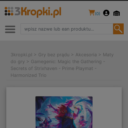
(
0
)
3kropki.pl
>
Gry bez prądu
>
Akcesoria
>
Maty
do gry
>
Gamegenic: Magic the Gathering -
Secrets of Strixhaven - Prime Playmat -
Harmonized Trio