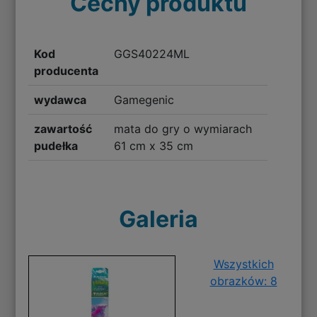
Cechy produktu
Kod
GGS40224ML
producenta
wydawca
Gamegenic
zawartość
mata do gry o wymiarach
pudełka
61 cm x 35 cm
Galeria
Wszystkich
obrazków: 8