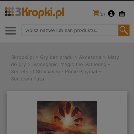
(
0
)
3kropki.pl
>
Gry bez prądu
>
Akcesoria
>
Maty
do gry
>
Gamegenic: Magic the Gathering -
Secrets of Strixhaven - Prime Playmat -
Sundown Pass