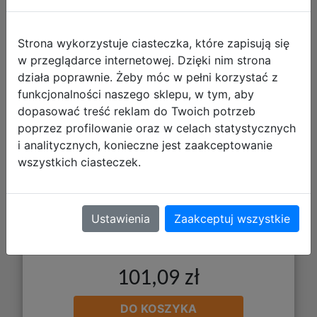
Strona wykorzystuje ciasteczka, które zapisują się
w przeglądarce internetowej. Dzięki nim strona
działa poprawnie. Żeby móc w pełni korzystać z
funkcjonalności naszego sklepu, w tym, aby
Gamegenic: Magic the Gathering -
dopasować treść reklam do Twoich potrzeb
Secrets of Strixhaven - Shiny Playmat
poprzez profilowanie oraz w celach statystycznych
- Witherbloom, the Balancer
i analitycznych, konieczne jest zaakceptowanie
wszystkich ciasteczek.
Ustawienia
Zaakceptuj wszystkie
101,09 zł
DO KOSZYKA