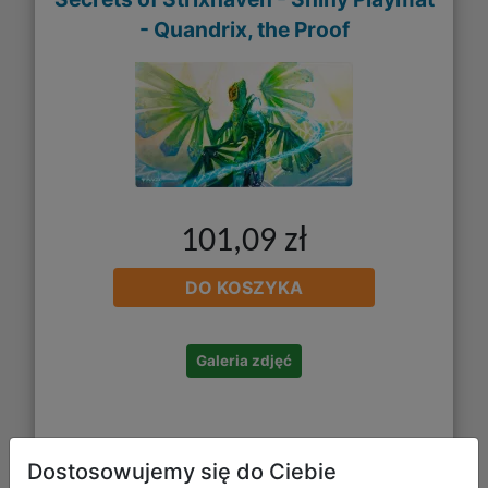
- Quandrix, the Proof
101,09 zł
DO KOSZYKA
Galeria zdjęć
Dostosowujemy się do Ciebie