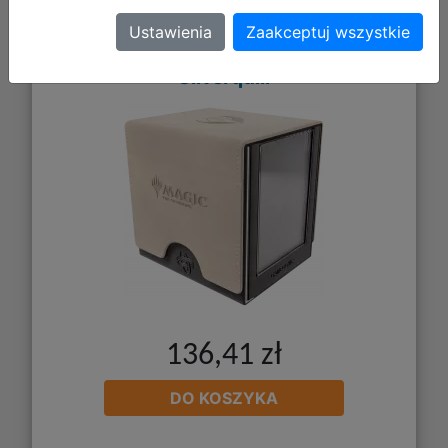
Secrets of Strixhaven - Sidekick PRO
Ustawienia
Zaakceptuj wszystkie
100+ XL - Pudełko na Karty -
Silverquill
136,41 zł
DO KOSZYKA