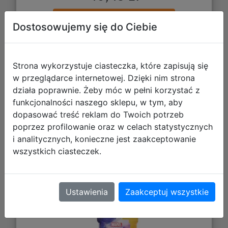
DO KOSZYKA
Dostosowujemy się do Ciebie
Galeria zdjęć
Strona wykorzystuje ciasteczka, które zapisują się
w przeglądarce internetowej. Dzięki nim strona
działa poprawnie. Żeby móc w pełni korzystać z
funkcjonalności naszego sklepu, w tym, aby
dopasować treść reklam do Twoich potrzeb
poprzez profilowanie oraz w celach statystycznych
i analitycznych, konieczne jest zaakceptowanie
Gamegenic: Marvel Champions Fine
wszystkich ciasteczek.
Art Sleeves (66 mm x 92 mm) Drax
50+1 szt.
Ustawienia
Zaakceptuj wszystkie