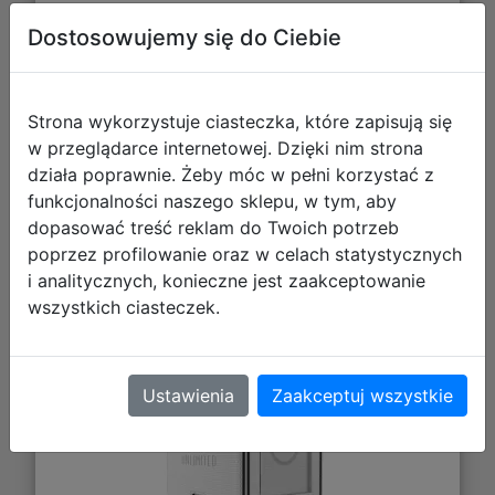
Dostosowujemy się do Ciebie
Galeria zdjęć
Strona wykorzystuje ciasteczka, które zapisują się
w przeglądarce internetowej. Dzięki nim strona
działa poprawnie. Żeby móc w pełni korzystać z
funkcjonalności naszego sklepu, w tym, aby
dopasować treść reklam do Twoich potrzeb
poprzez profilowanie oraz w celach statystycznych
Gamegenic: Star Wars Unlimited Card
i analitycznych, konieczne jest zaakceptowanie
Game - Twin Suns Deck Pod -
wszystkich ciasteczek.
Pudełko na Karty - White / Black
Ustawienia
Zaakceptuj wszystkie