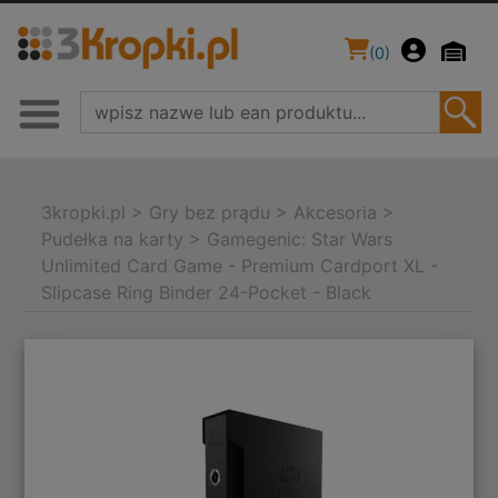
(
0
)
3kropki.pl
>
Gry bez prądu
>
Akcesoria
>
Pudełka na karty
>
Gamegenic: Star Wars
Unlimited Card Game - Premium Cardport XL -
Slipcase Ring Binder 24-Pocket - Black