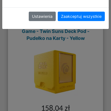
Ustawienia
Zaakceptuj wszystkie
Gamegenic: Star Wars Unlimited Card
Game - Twin Suns Deck Pod -
Pudełko na Karty - Yellow
158,04 zł