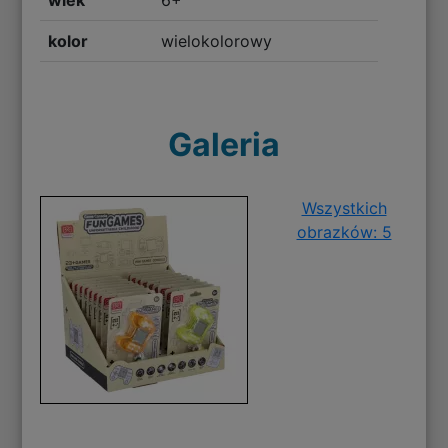
wiek
6+
kolor
wielokolorowy
Galeria
Wszystkich
obrazków: 5