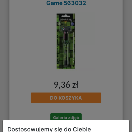
Game 563032
9,36 zł
DO KOSZYKA
Galeria zdjęć
Dostosowujemy się do Ciebie