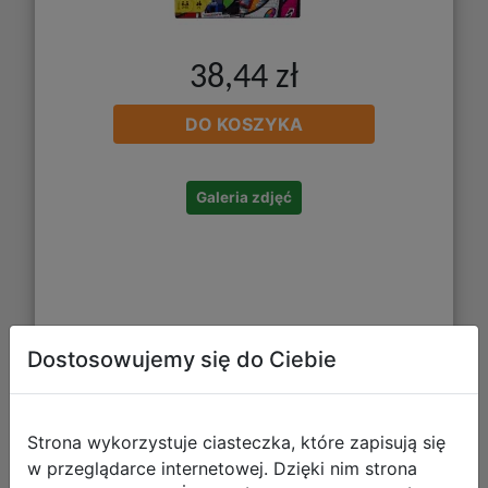
38,44 zł
DO KOSZYKA
Galeria zdjęć
Dostosowujemy się do Ciebie
Mattel Uno Gra Karciana Lilo i Stitch
Strona wykorzystuje ciasteczka, które zapisują się
JCC10
w przeglądarce internetowej. Dzięki nim strona