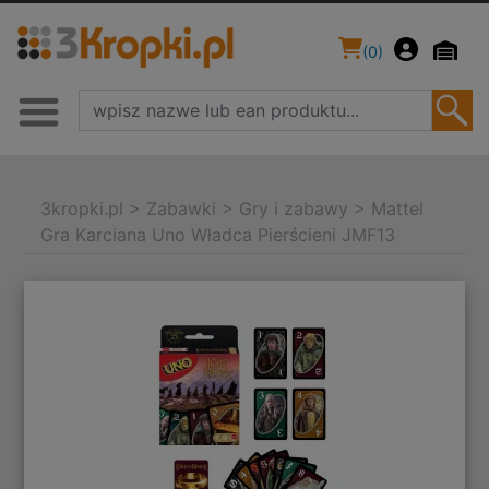
(
0
)
3kropki.pl
>
Zabawki
>
Gry i zabawy
>
Mattel
Gra Karciana Uno Władca Pierścieni JMF13