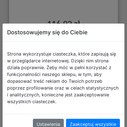
116,92 zł
Dostosowujemy się do Ciebie
DO KOSZYKA
Strona wykorzystuje ciasteczka, które zapisują się
Galeria zdjęć
w przeglądarce internetowej. Dzięki nim strona
działa poprawnie. Żeby móc w pełni korzystać z
funkcjonalności naszego sklepu, w tym, aby
dopasować treść reklam do Twoich potrzeb
poprzez profilowanie oraz w celach statystycznych
i analitycznych, konieczne jest zaakceptowanie
wszystkich ciasteczek.
Fartuch Kuchenny Harry Potter -
Slytherin
Ustawienia
Zaakceptuj wszystkie