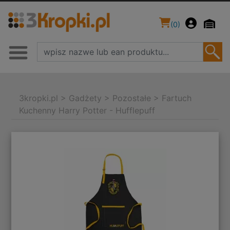
(
0
)
3kropki.pl
>
Gadżety
>
Pozostałe
>
Fartuch
Kuchenny Harry Potter - Hufflepuff