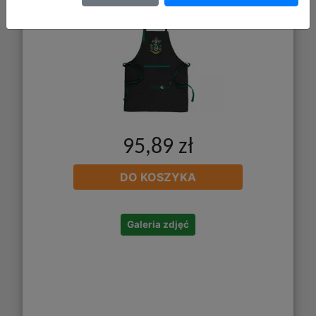
95,89 zł
DO KOSZYKA
Galeria zdjęć