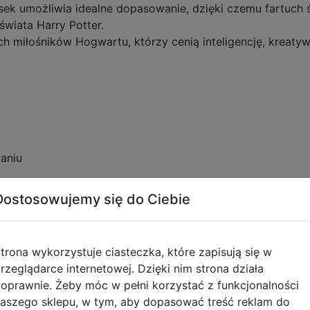
ek umożliwia idealne dopasowanie, dzięki czemu fartuch ś
świata Harry Potter.
h miłośników Hogwartu, którzy cenią inteligencję, kreaty
aniu
ego Pottera
Dostosowujemy się do Ciebie
Hogwartu, słynący z inteligencji, kreatywności i zamiłow
trona wykorzystuje ciasteczka, które zapisują się w
to niebieski i srebrny. Do Ravenclawu należała między inn
rzeglądarce internetowej. Dzięki nim strona działa
oprawnie. Żeby móc w pełni korzystać z funkcjonalności
aszego sklepu, w tym, aby dopasować treść reklam do