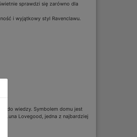
wietnie sprawdzi się zarówno dla
wność i wyjątkowy styl Ravenclawu.
ania do wiedzy. Symbolem domu jest
ymi Luna Lovegood, jedna z najbardziej