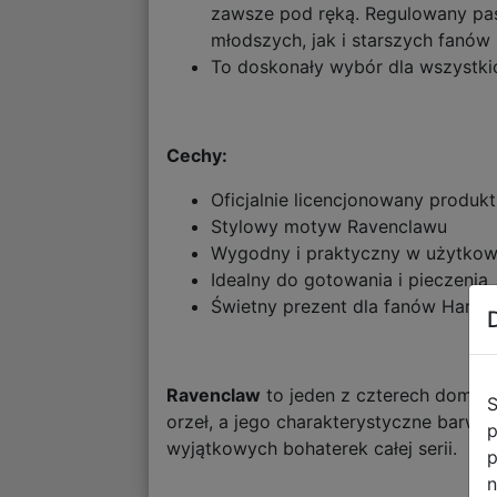
zawsze pod ręką. Regulowany pas
młodszych, jak i starszych fanów 
To doskonały wybór dla wszystkic
Cechy:
Oficjalnie licencjonowany produkt
Stylowy motyw Ravenclawu
Wygodny i praktyczny w użytkow
Idealny do gotowania i pieczenia
Świetny prezent dla fanów Harry’
Ravenclaw
to jeden z czterech domów 
S
orzeł, a jego charakterystyczne barwy 
p
wyjątkowych bohaterek całej serii.
p
n