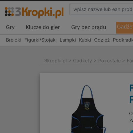
Gadże
Gry
Klucze do gier
Gry bez prądu
Breloki
Figurki/Stojaki
Lampki
Kubki
Odzież
Podkładk
3kropki.pl
>
Gadżety
>
Pozostałe
>
Fa
O
Z