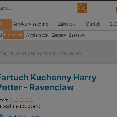
ty
Artykuły szkolne
Zabawki
Outlet
BL
Pozostałe
i
Wycieraczki
Zegary
Zestawy
rtuch Kuchenny Harry Potter - Ravenclaw
Fartuch Kuchenny Harry
Potter - Ravenclaw
ceń:
aloguj się aby ocenić
zapytaj o produkt