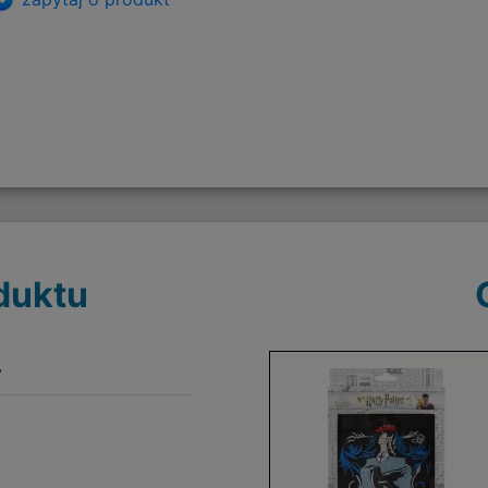
duktu
y