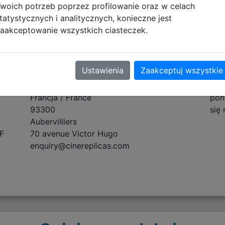
woich potrzeb poprzez profilowanie oraz w celach
tatystycznych i analitycznych, konieczne jest
tyczące zgodności produktu
aakceptowanie wszystkich ciasteczek.
Osoba odpowiedzialna
Inf
Ustawienia
Zaakceptuj wszystkie
BRANDECISION SARL
Nie
Francja / France
poni
93300
się
Aubervilliers
F
70 avenue Victor Hugo
enquiry@cinereplicas.com