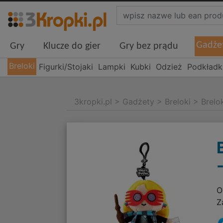
Gadże
Gry
Klucze do gier
Gry bez prądu
Breloki
Figurki/Stojaki
Lampki
Kubki
Odzież
Podkładk
3kropki.pl
>
Gadżety
>
Breloki
>
Brelo
O
Z