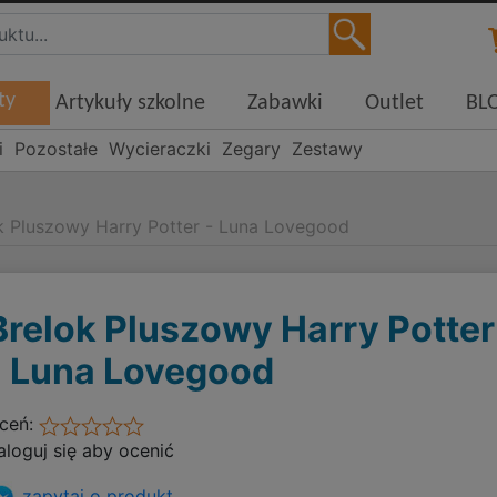
ty
Artykuły szkolne
Zabawki
Outlet
BL
i
Pozostałe
Wycieraczki
Zegary
Zestawy
k Pluszowy Harry Potter - Luna Lovegood
Brelok Pluszowy Harry Potter
- Luna Lovegood
ceń:
aloguj się aby ocenić
zapytaj o produkt