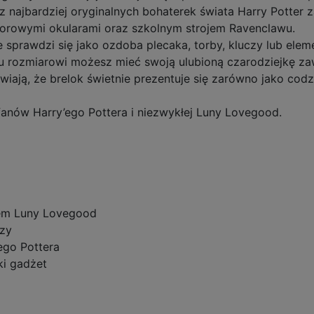
z najbardziej oryginalnych bohaterek świata Harry Potte
orowymi okularami oraz szkolnym strojem Ravenclawu.
 sprawdzi się jako ozdoba plecaka, torby, kluczy lub ele
rozmiarowi możesz mieć swoją ulubioną czarodziejkę za
wiają, że brelok świetnie prezentuje się zarówno jako codz
fanów Harry’ego Pottera i niezwykłej Luny Lovegood.
wem Luny Lovegood
czy
ego Pottera
ki gadżet