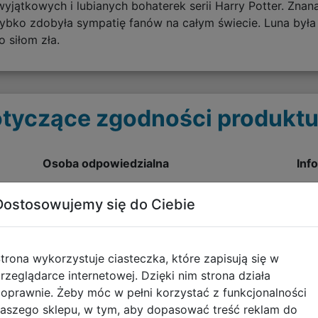
yjątkowych i lubianych bohaterek serii Harry Potter. Znan
zybko zdobyła sympatię fanów na całym świecie. Luna była 
 siłom zła.
tyczące zgodności produktu
Osoba odpowiedzialna
Inf
BRANDECISION SARL
Ost
Dostosowujemy się do Ciebie
Francja / France
pobi
93300
Aubervilliers
trona wykorzystuje ciasteczka, które zapisują się w
F
70 avenue Victor Hugo
rzeglądarce internetowej. Dzięki nim strona działa
enquiry@cinereplicas.com
oprawnie. Żeby móc w pełni korzystać z funkcjonalności
aszego sklepu, w tym, aby dopasować treść reklam do