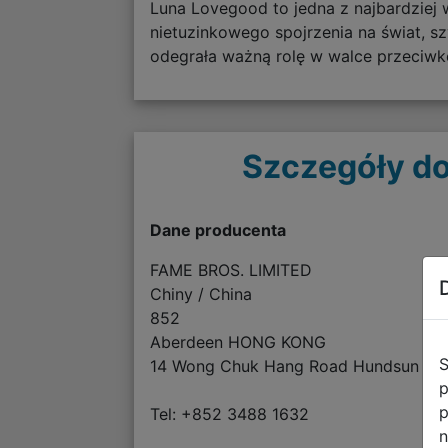
Luna Lovegood to jedna z najbardziej w
nietuzinkowego spojrzenia na świat, s
odegrała ważną rolę w walce przeciwko
Szczegóły do
Dane producenta
FAME BROS. LIMITED
Chiny / China
852
Aberdeen HONG KONG
S
14 Wong Chuk Hang Road Hundsun 15/
p
p
Tel: +852 3488 1632
n