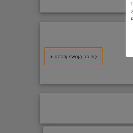
T
s
z
+ dodaj swoją opinię