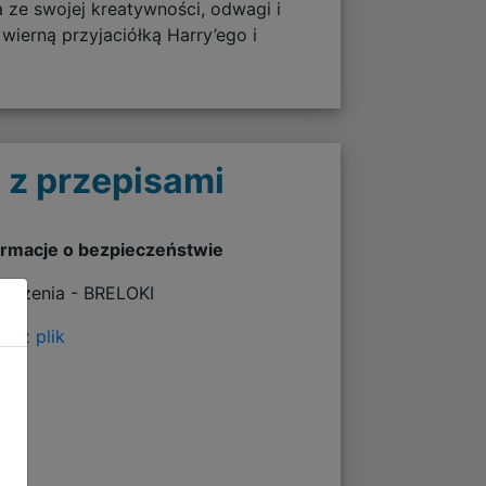
a ze swojej kreatywności, odwagi i
wierną przyjaciółką Harry’ego i
 z przepisami
ormacje o bezpieczeństwie
rzeżenia - BRELOKI
erz plik