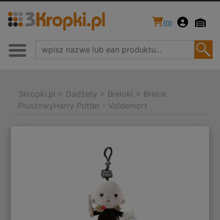
(
0
)
3kropki.pl
>
Gadżety
>
Breloki
>
Brelok
PluszowyHarry Potter - Voldemort