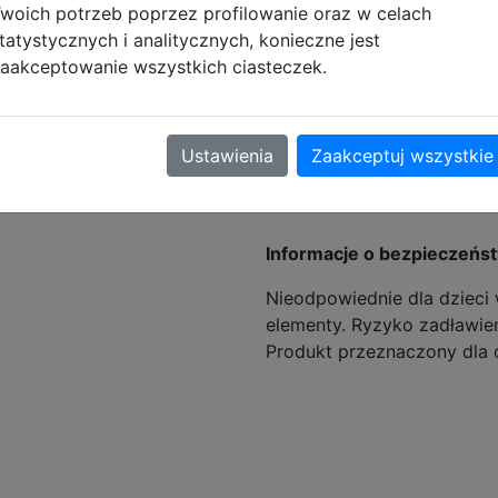
woich potrzeb poprzez profilowanie oraz w celach
tatystycznych i analitycznych, konieczne jest
aakceptowanie wszystkich ciasteczek.
Ustawienia
Zaakceptuj wszystkie
tyczące zgodności produktu
Informacje o bezpieczeńs
Nieodpowiednie dla dzieci 
elementy. Ryzyko zadławien
Produkt przeznaczony dla 