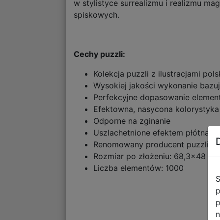
w stylistyce surrealizmu i realizmu mag
spiskowych.
Cechy puzzli:
Kolekcja puzzli z ilustracjami po
Wysokiej jakości wykonanie bazu
Perfekcyjne dopasowanie eleme
Efektowna, nasycona kolorystyka
Odporne na zginanie
Uszlachetnione efektem płótna puz
Renomowany producent puzzli z
Rozmiar po złożeniu: 68,3x48 c
Liczba elementów: 1000
S
p
p
n