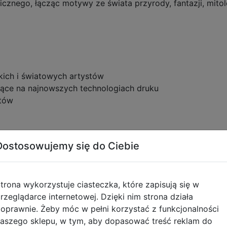
icznego, łącząc motywy ze świata przyrody, fantazji, mitolog
lskich i światowych artystów
jące na najnowszych technologiach druku
ntów
zle, redukują odbijanie światła
Dostosowujemy się do Ciebie
 UE
m
trona wykorzystuje ciasteczka, które zapisują się w
rzeglądarce internetowej. Dzięki nim strona działa
oprawnie. Żeby móc w pełni korzystać z funkcjonalności
aszego sklepu, w tym, aby dopasować treść reklam do