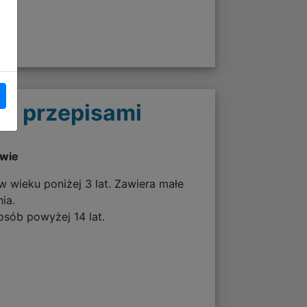
 z przepisami
twie
w wieku poniżej 3 lat. Zawiera małe
ia.
osób powyżej 14 lat.