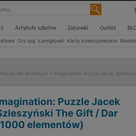
ty
Artykuły szkolne
Zabawki
Outlet
BL
rafowe
Gry rpg
Łamigłówki
Karty kolekcjonerskie
Model
Puzzle dla dorosłych
>
Imagination: Puzzle Jacek Szleszyń
Imagination: Puzzle Jacek
Szleszyński The Gift / Dar
(1000 elementów)