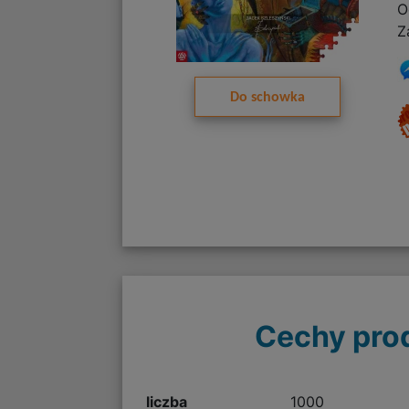
O
Z
Do schowka
Cechy pro
liczba
1000