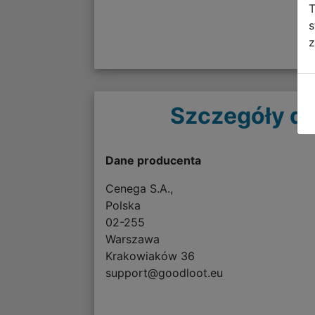
T
s
z
Szczegóły do
Dane producenta
Cenega S.A.,
Polska
02-255
Warszawa
Krakowiaków 36
support@goodloot.eu