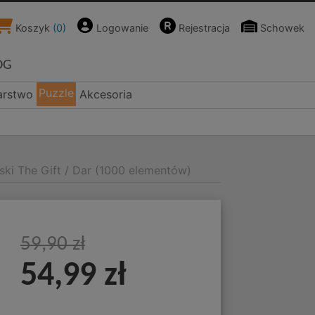
Koszyk
(
0
)
Logowanie
Rejestracja
Schowek
OG
Puzzle
arstwo
Akcesoria
ski The Gift / Dar (1000 elementów)
59,90 zł
54,99 zł