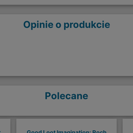
Opinie o produkcie
Polecane
k
Good Loot Imagination: Roch