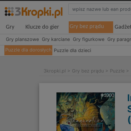
Gry bez prądu
Gry
Klucze do gier
Gadże
Gry planszowe
Gry karciane
Gry figurkowe
Gry parag
Puzzle dla dorosłych
Puzzle dla dzieci
3kropki.pl
>
Gry bez prądu
>
Puzzle
>