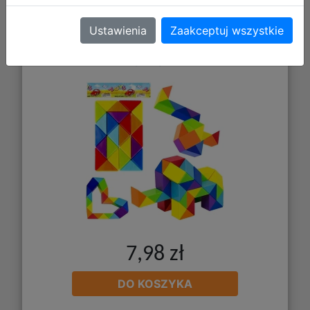
Ustawienia
Zaakceptuj wszystkie
Mega Creative Kostka Magiczna Wąż
514521
7,98 zł
DO KOSZYKA