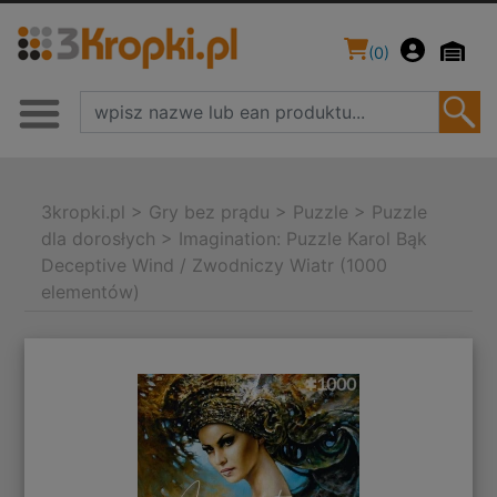
(
0
)
3kropki.pl
>
Gry bez prądu
>
Puzzle
>
Puzzle
dla dorosłych
>
Imagination: Puzzle Karol Bąk
Deceptive Wind / Zwodniczy Wiatr (1000
elementów)