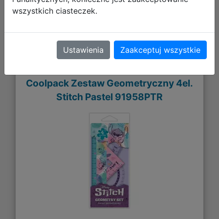
wszystkich ciasteczek.
Ustawienia
Zaakceptuj wszystkie
Coolpack Zestaw Geometryczny 4el.
Stitch Pastel 91958PTR