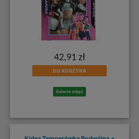
42,91 zł
DO KOSZYKA
Galeria zdjęć
Kidea Temperówka Podwójna +