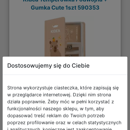
Gumka Cute 1szt 590353
Dostosowujemy się do Ciebie
7,22 zł
Strona wykorzystuje ciasteczka, które zapisują się
w przeglądarce internetowej. Dzięki nim strona
DO KOSZYKA
działa poprawnie. Żeby móc w pełni korzystać z
funkcjonalności naszego sklepu, w tym, aby
dopasować treść reklam do Twoich potrzeb
Galeria zdjęć
poprzez profilowanie oraz w celach statystycznych
i analitycznych, konieczne jest zaakceptowanie