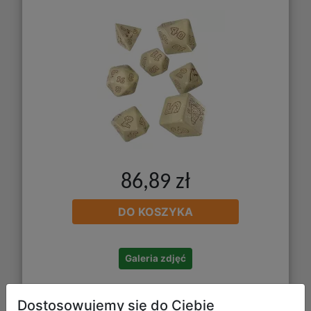
86,89 zł
DO KOSZYKA
Galeria zdjęć
Dostosowujemy się do Ciebie