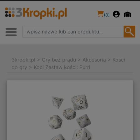
(
0
)
3kropki.pl
>
Gry bez prądu
>
Akcesoria
>
Kości
do gry
>
Koci Zestaw kości: Purrl