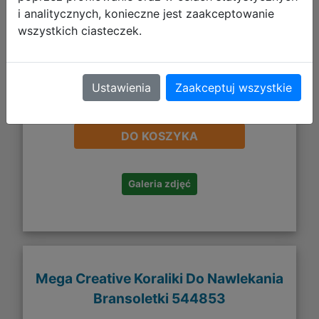
i analitycznych, konieczne jest zaakceptowanie
wszystkich ciasteczek.
Ustawienia
Zaakceptuj wszystkie
21,68 zł
DO KOSZYKA
Galeria zdjęć
Mega Creative Koraliki Do Nawlekania
Bransoletki 544853