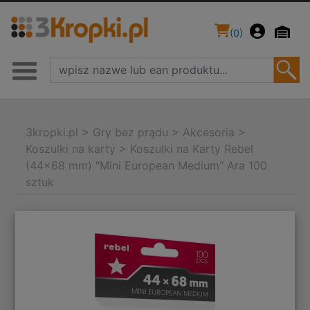
(
0
)
3kropki.pl
>
Gry bez prądu
>
Akcesoria
>
Koszulki na karty
>
Koszulki na Karty Rebel
(44x68 mm) "Mini European Medium" Ara 100
sztuk