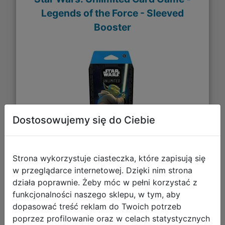
Legends of the Force - Sleeved
Booster
Dostosowujemy się do Ciebie
Strona wykorzystuje ciasteczka, które zapisują się
21,40 zł
w przeglądarce internetowej. Dzięki nim strona
działa poprawnie. Żeby móc w pełni korzystać z
DO KOSZYKA
funkcjonalności naszego sklepu, w tym, aby
dopasować treść reklam do Twoich potrzeb
poprzez profilowanie oraz w celach statystycznych
Galeria zdjęć