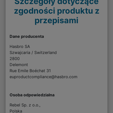
Szczegóły dotyczące
zgodności produktu z
przepisami
Dane producenta
Hasbro SA
Szwajcaria / Switzerland
2800
Delemont
Rue Emile Boéchat 31
euproductcompliance@hasbro.com
Osoba odpowiedzialna
Rebel Sp. z o.o.,
Polska