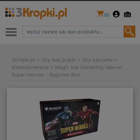
(
0
)
3kropki.pl
>
Gry bez prądu
>
Gry karciane
>
Kolekcjonerskie
>
Magic the Gathering: Marvel
Super Heroes - Beginner Box