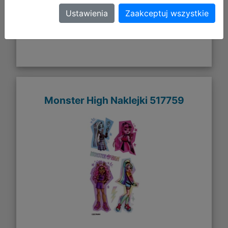
Ustawienia
Zaakceptuj wszystkie
Galeria zdjęć
Monster High Naklejki 517759