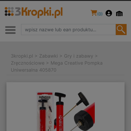
(
0
)
3kropki.pl
>
Zabawki
>
Gry i zabawy
>
Zręcznościowe
>
Mega Creative Pompka
Uniwersalna 405870