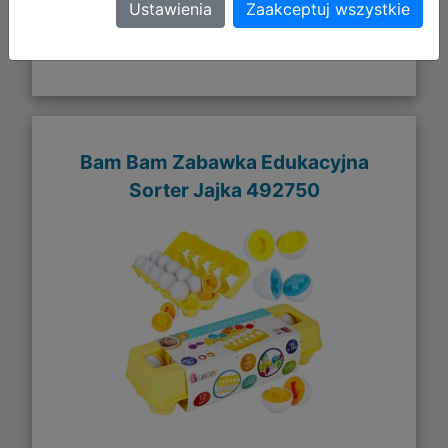
Ustawienia
Zaakceptuj wszystkie
Bam Bam Zabawka Edukacyjna
Sorter Jajka 492750