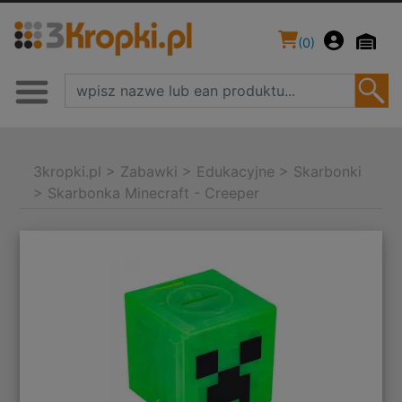
(
0
)
3kropki.pl
>
Zabawki
>
Edukacyjne
>
Skarbonki
>
Skarbonka Minecraft - Creeper