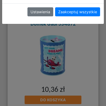
Ustawienia
Zaakceptuj wszystkie
Skarbonka Metalowa Okrągła Koci
Domek Gabi 534872
10,36 zł
DO KOSZYKA