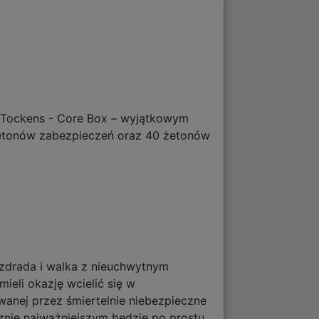
c Tockens - Core Box – wyjątkowym
żetonów zabezpieczeń oraz 40 żetonów
, zdrada i walka z nieuchwytnym
ieli okazję wcielić się w
anej przez śmiertelnie niebezpieczne
cznie najważniejszym będzie po prostu