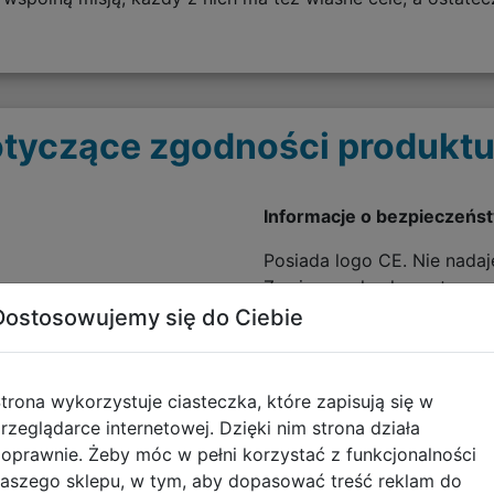
tyczące zgodności produktu
Informacje o bezpieczeńs
Posiada logo CE. Nie nadaje
Zawiera małe elementy - ry
Dostosowujemy się do Ciebie
trona wykorzystuje ciasteczka, które zapisują się w
rzeglądarce internetowej. Dzięki nim strona działa
oprawnie. Żeby móc w pełni korzystać z funkcjonalności
aszego sklepu, w tym, aby dopasować treść reklam do