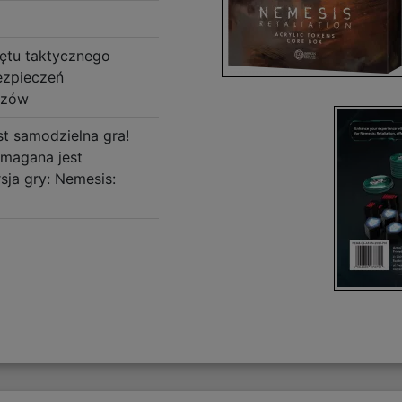
ętu taktycznego
ezpieczeń
uzów
st samodzielna gra!
magana jest
ja gry: Nemesis: