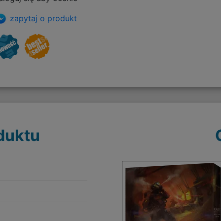
zapytaj o produkt
duktu