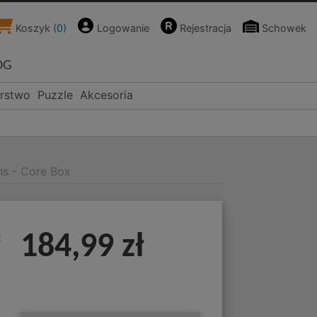
Koszyk
(
0
)
Logowanie
Rejestracja
Schowek
OG
rstwo
Puzzle
Akcesoria
ens - Core Box
c
184,99 zł