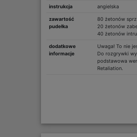
instrukcja
angielska
zawartość
80 żetonów sprz
pudełka
20 żetonów zab
40 żetonów intr
dodatkowe
Uwaga! To nie je
informacje
Do rozgrywki wy
podstawowa wers
Retaliation.