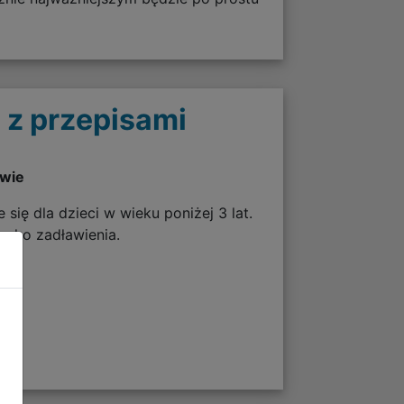
 z przepisami
twie
 się dla dzieci w wieku poniżej 3 lat.
zyko zadławienia.