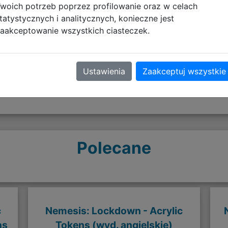
woich potrzeb poprzez profilowanie oraz w celach
tatystycznych i analitycznych, konieczne jest
Opinie o produkcie
aakceptowanie wszystkich ciasteczek.
Ustawienia
Zaakceptuj wszystkie
Polecane
c
Nemesis: Lockdown - Acrylic
ns
Tokens (wyd. angielskie)