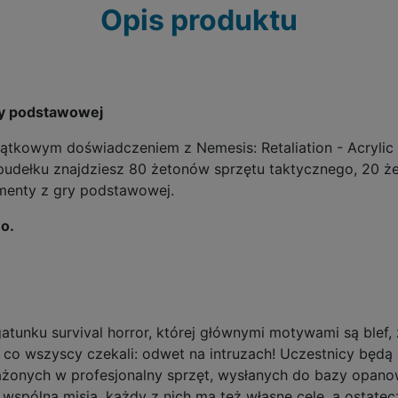
Opis produktu
ry podstawowej
ątkowym doświadczeniem z Nemesis: Retaliation - Acryli
udełku znajdziesz 80 żetonów sprzętu taktycznego, 20 
ementy z gry podstawowej.
o.
gatunku survival horror, której głównymi motywami są blef
 co wszyscy czekali: odwet na intruzach! Uczestnicy będą m
żonych w profesjonalny sprzęt, wysłanych do bazy opanow
wspólną misją, każdy z nich ma też własne cele, a ostate