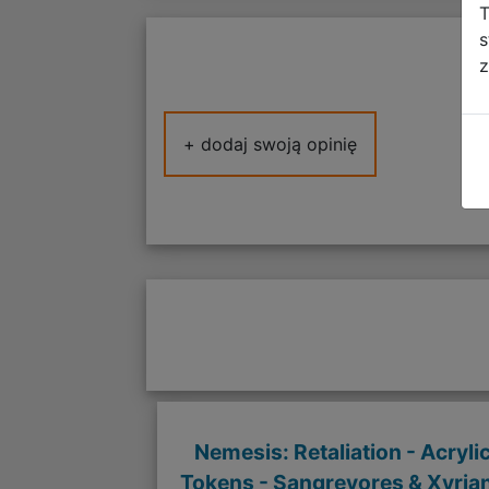
T
s
z
+ dodaj swoją opinię
Nemesis: Retaliation - Acryli
Tokens - Sangrevores & Xyria