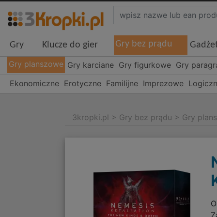
Gry bez prądu
Gry
Klucze do gier
Gadże
Gry planszowe
Gry karciane
Gry figurkowe
Gry parag
Ekonomiczne
Erotyczne
Familijne
Imprezowe
Logicz
3kropki.pl
>
Gry bez prądu
>
Gry plan
O
Z