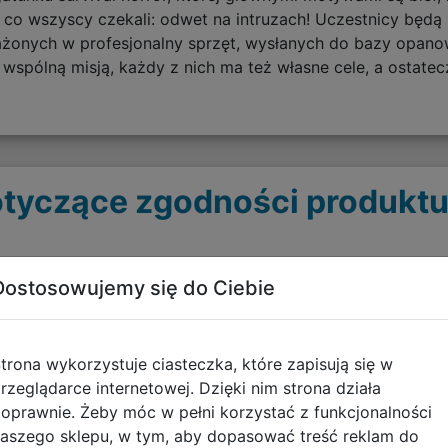
 co wszyscy czekali: odwet na intruzach! Uczestnicy będą m
żonych w profesjonalny sprzęt, wysłanych do bazy opanow
wspólną misją, każdy z nich ma też własne cele, a ostate
tyczące zgodności produktu
Informacje o bezpieczeńs
Dostosowujemy się do Ciebie
Posiada logo CE. Nie nadaje
Zawiera małe elementy - ry
trona wykorzystuje ciasteczka, które zapisują się w
rzeglądarce internetowej. Dzięki nim strona działa
oprawnie. Żeby móc w pełni korzystać z funkcjonalności
aszego sklepu, w tym, aby dopasować treść reklam do