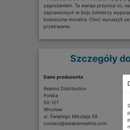
zagrożeniem. Ta wersja przynosi to, na
zaprawionych w boju żołnierzy wyposa
kosmiczne monstra. Choć wyruszyli ze 
przetrwanie.
Szczegóły do
Dane producenta
Realms Distribution
Polska
50-127
S
Wrocław
p
ul. Świętego Mikołaja 58
p
contact@awakenrealms.com
n