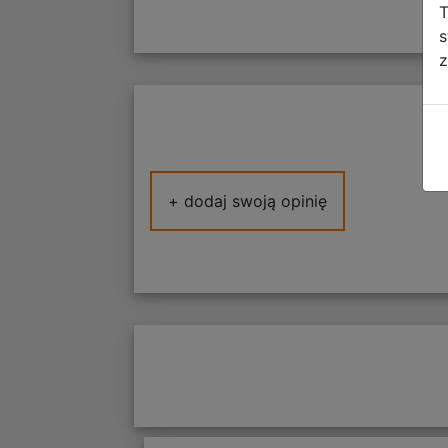
T
s
z
+ dodaj swoją opinię