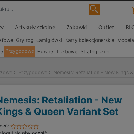
ty
Artykuły szkolne
Zabawki
Outlet
BL
rafowe
Gry rpg
Łamigłówki
Karty kolekcjonerskie
Modela
Przygodowe
ne
Słowne i liczbowe
Strategiczne
szowe
>
Przygodowe
>
Nemesis: Retaliation - New Kings &
Nemesis: Retaliation - New
Kings & Queen Variant Set
ceń:
aloguj się aby ocenić