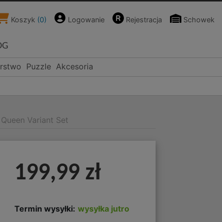
Koszyk
(
0
)
Logowanie
Rejestracja
Schowek
OG
rstwo
Puzzle
Akcesoria
 Queen Variant Set
199,99 zł
Termin wysyłki:
wysyłka jutro