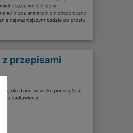
ieli okazję wcielić się w
anej przez śmiertelnie niebezpieczne
cznie najważniejszym będzie po prostu
 z przepisami
twie
 się dla dzieci w wieku poniżej 3 lat.
zyko zadławienia.