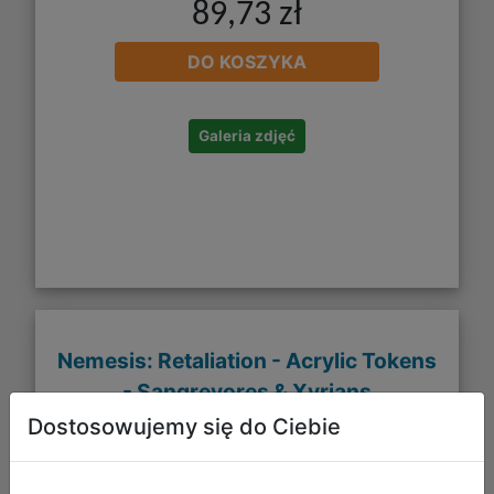
89,73 zł
DO KOSZYKA
Galeria zdjęć
Nemesis: Retaliation - Acrylic Tokens
- Sangrevores & Xyrians
Dostosowujemy się do Ciebie