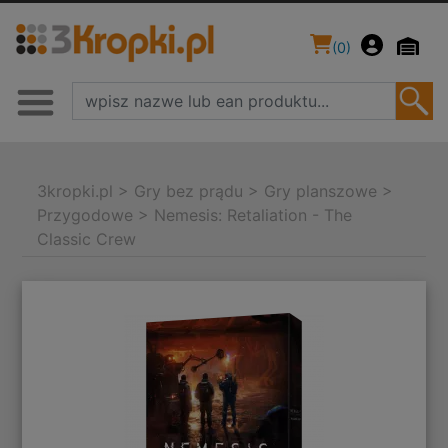
(
0
)
3kropki.pl
>
Gry bez prądu
>
Gry planszowe
>
Przygodowe
>
Nemesis: Retaliation - The
Classic Crew