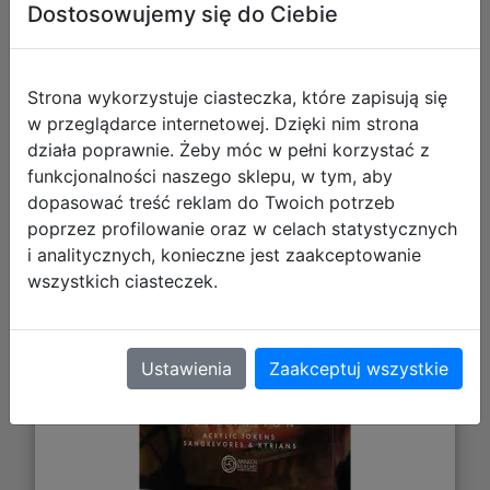
Dostosowujemy się do Ciebie
Strona wykorzystuje ciasteczka, które zapisują się
w przeglądarce internetowej. Dzięki nim strona
działa poprawnie. Żeby móc w pełni korzystać z
funkcjonalności naszego sklepu, w tym, aby
dopasować treść reklam do Twoich potrzeb
Nemesis: Retaliation - Acrylic Tokens
poprzez profilowanie oraz w celach statystycznych
- Sangrevores & Xyrians
i analitycznych, konieczne jest zaakceptowanie
wszystkich ciasteczek.
Ustawienia
Zaakceptuj wszystkie