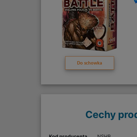
Do schowka
Cechy pro
Kod producenta
NSHB