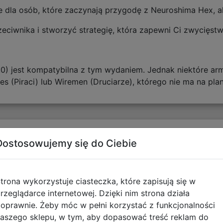
 dla osób, które zaczynają przygodę z Neuroshima Hex, al
eciwnika i stworzyć strategię, która zapewni Ci zwycięstw
 3.0) jest kompatybilna z tym wydaniem. Jednak niektóre
es (Piraci) lub Wiremen (Druciarze), którego nie ma na pl
tyczące zgodności produktu
Dostosowujemy się do Ciebie
Informacje o bezpieczeńs
trona wykorzystuje ciasteczka, które zapisują się w
To nie jest zabawka. Nieodp
rzeglądarce internetowej. Dzięki nim strona działa
życia. Zawiera drobne elem
oprawnie. Żeby móc w pełni korzystać z funkcjonalności
Ryzyko zadławienia, udusze
aszego sklepu, w tym, aby dopasować treść reklam do