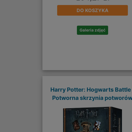
DO KOSZYKA
Galeria zdjęć
Harry Potter: Hogwarts Battle 
Potworna skrzynia potworó