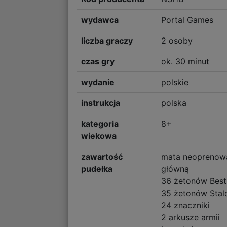
wydawca
Portal Games
liczba graczy
2 osoby
czas gry
ok. 30 minut
wydanie
polskie
instrukcja
polska
kategoria
8+
wiekowa
zawartość
mata neoprenowa
pudełka
główną
36 żetonów Besti
35 żetonów Stalo
24 znaczniki
2 arkusze armii