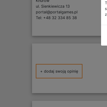
Knurów
T
ul. Sienkiewicza 13
s
portal@portalgames.pl
z
Tel: +48 32 334 85 38
+ dodaj swoją opinię