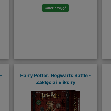
Galeria zdjęć
-
Harry Potter: Hogwarts Battle -
w
Zaklęcia i Eliksiry