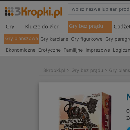
Gry bez prądu
Gry
Klucze do gier
Gadże
Gry planszowe
Gry karciane
Gry figurkowe
Gry parag
Ekonomiczne
Erotyczne
Familijne
Imprezowe
Logicz
3kropki.pl
>
Gry bez prądu
>
Gry plan
O
Z