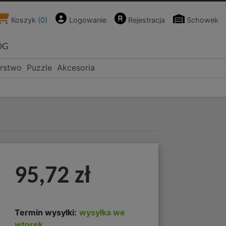
Koszyk
(
0
)
Logowanie
Rejestracja
Schowek
OG
rstwo
Puzzle
Akcesoria
95,72 zł
Termin wysyłki:
wysyłka we
wtorek