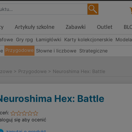
ty
Artykuły szkolne
Zabawki
Outlet
BL
rafowe
Gry rpg
Łamigłówki
Karty kolekcjonerskie
Modela
Przygodowe
ne
Słowne i liczbowe
Strategiczne
szowe
>
Przygodowe
>
Neuroshima Hex: Battle
Neuroshima Hex: Battle
ceń:
aloguj się aby ocenić
zapytaj o produkt