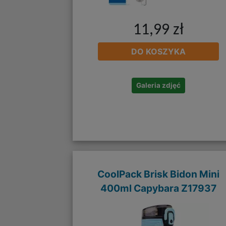
11,99 zł
DO KOSZYKA
Galeria zdjęć
CoolPack Brisk Bidon Mini
400ml Capybara Z17937