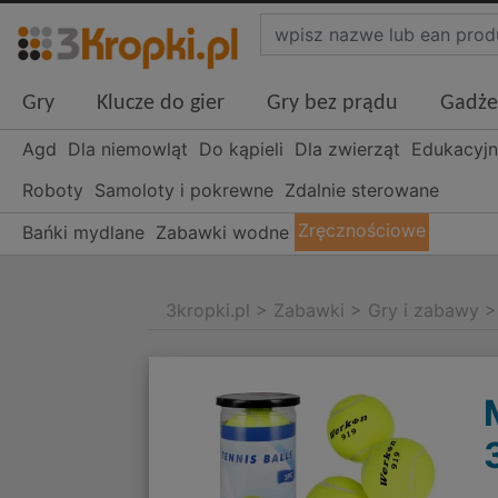
Gry
Klucze do gier
Gry bez prądu
Gadże
Agd
Dla niemowląt
Do kąpieli
Dla zwierząt
Edukacyj
Roboty
Samoloty i pokrewne
Zdalnie sterowane
Zręcznościowe
Bańki mydlane
Zabawki wodne
3kropki.pl
>
Zabawki
>
Gry i zabawy