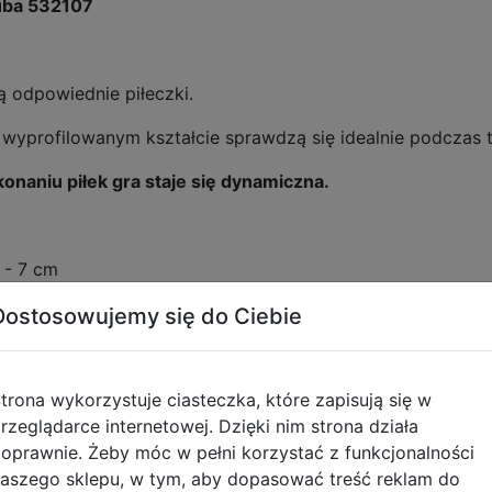
Tuba 532107
ą odpowiednie piłeczki.
wyprofilowanym kształcie sprawdzą się idealnie podczas 
onaniu piłek gra staje się dynamiczna.
o - 7 cm
cm
Dostosowujemy się do Ciebie
0,17 kg
,21 kg
trona wykorzystuje ciasteczka, które zapisują się w
ieku: 3+.
rzeglądarce internetowej. Dzięki nim strona działa
oprawnie. Żeby móc w pełni korzystać z funkcjonalności
aszego sklepu, w tym, aby dopasować treść reklam do