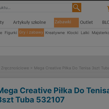
Zabawki
ty
Artykuły szkolne
Outlet
BL
Gry i zabawy
ne
Figurki
Kreatywne
Klocki
Lalki
Majsterk
>
Zręcznościowe
>
Mega Creative Piłka Do Tenisa 3szt Tu
Mega Creative Piłka Do Tenis
3szt Tuba 532107