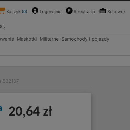
Koszyk
(
0
)
Logowanie
Rejestracja
Schowek
OG
owanie
Maskotki
Militarne
Samochody i pojazdy
ba 532107
a
20,64 zł