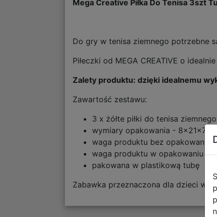
Mega Creative Piłka Do Tenisa 3szt 
Do gry w tenisa ziemnego potrzebne s
Piłeczki od MEGA CREATIVE o idealnie 
Zalety produktu: dzięki idealnemu wyk
Zawartość zestawu:
3 x żółte piłki do tenisa ziemneg
wymiary opakowania - 8x21x7 
waga produktu bez opakowania - 
waga produktu w opakowaniu - 0
pakowana w plastikową tubę
S
Zabawka przeznaczona dla dzieci w w
p
p
n