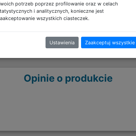
woich potrzeb poprzez profilowanie oraz w celach
tyczące zgodności produktu
tatystycznych i analitycznych, konieczne jest
aakceptowanie wszystkich ciasteczek.
Ustawienia
Zaakceptuj wszystkie
 13.12.2024
Opinie o produkcie