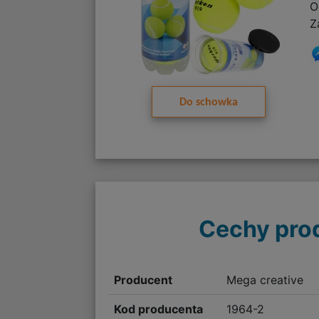
O
Z
Do schowka
Cechy pro
Producent
Mega creative
Kod producenta
1964-2