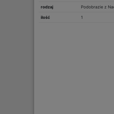
rodzaj
Podobrazie z Na
ilość
1