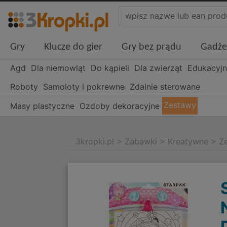
Gry
Klucze do gier
Gry bez prądu
Gadże
Agd
Dla niemowląt
Do kąpieli
Dla zwierząt
Edukacyj
Roboty
Samoloty i pokrewne
Zdalnie sterowane
Zestawy
Masy plastyczne
Ozdoby dekoracyjne
3kropki.pl
>
Zabawki
>
Kreatywne
>
Z