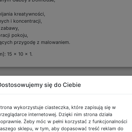
ijania kreatywności,
ych i koncentracji,
 zabawy,
acji pokoju,
jących przygodę z malowaniem.
]: 15 x 10 x 1.
tyczące zgodności produktu
Dostosowujemy się do Ciebie
Informacje o bezpieczeńs
trona wykorzystuje ciasteczka, które zapisują się w
rzeglądarce internetowej. Dzięki nim strona działa
Artykuły szkolne - Ostrzeż
oprawnie. Żeby móc w pełni korzystać z funkcjonalności
aszego sklepu, w tym, aby dopasować treść reklam do
pobierz plik