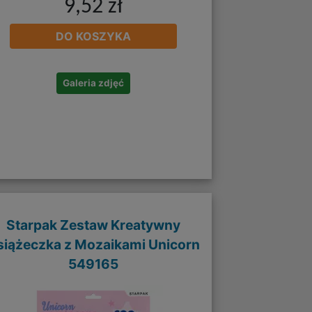
9,52 zł
DO KOSZYKA
Galeria zdjęć
Starpak Zestaw Kreatywny
siążeczka z Mozaikami Unicorn
549165